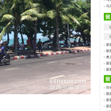
马
留
新
新
奥
新
新
留
坎
新
新
新