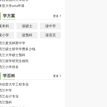
来亚大学mba申请
学方案
更多
读本科
读硕士
读中学
读小学
读预科
读语言
西兰麦克林斯中学
西兰硕士留学学费多少钱
克兰大学硕士预科
西兰留学研究生移民
西兰小学排名
学百科
更多
特伯雷大学工程专业
西兰中学
西兰会计专业
西兰预科