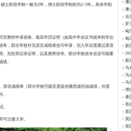
澳
硕士阶段学制一般为3年，博士阶段学制则为2~3年。具体学制
澳
去
罗
匈
写完整的申请表格、最高学历证明（如高中毕业证书或本科学位
匈
绩单，部分学校对无语言成绩者也可申请，但入学后需通过英语
新
2
用、无犯罪记录证明，以及推荐信等。部分学校或专业还可能要
新
成绩。
马
马
马
明、英语成绩单（部分学校可能无需提供雅思或托福成绩，但需
博
料。
泰
吞
试。
英
英
者即可注册入学。
英