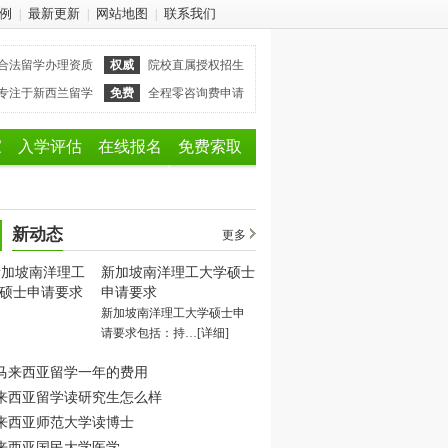
例
最新更新
网站地图
联系我们
|
|
|
合法留学办理资质
权威
院校直属授权招生
专注于新西兰留学
免费
全程零咨询费申请
家
入学评估
在线报名
免费索取
新动态
更多
新加坡南洋理工大学硕士
申请要求
新加坡南洋理工大学硕士申
请要求包括：持…
[详细]
马来西亚留学一年的费用
来西亚留学读研究生怎么样
来西亚师范大学读博士
来西亚国民大学医学