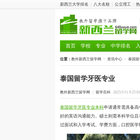
新西兰大学排名
八大名校
公立理工
热
|
|
|
首页
学校
专业
中学排名
位置：
教外新西兰留学网
>
资讯中心
>
泰国留
泰国留学牙医专业
教外新西兰留学网
|
留学百科
2025/5/11 9:25:0
泰国留学牙医专业本科
申请通常需具备高
好的英语沟通能力。硕士则需本科学位且
过面试和入学考试。学费方面，口腔医学