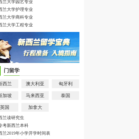
西兰大学园艺专业
西兰大学护理专业
西兰大学商科专业
西兰大学工程专业
门留学
新西兰
澳大利亚
匈牙利
新加坡
马来西亚
泰国
英国
加拿大
西兰读研究生
专考新西兰本科
西兰2019年小学开学时间表