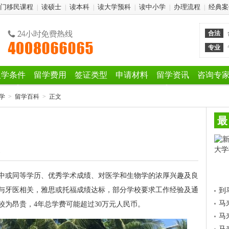
门移民课程
读硕士
读本科
读大学预科
读中小学
办理流程
经典案
|
|
|
|
|
|
合法
专业
入学条件
留学费用
签证类型
申请材料
留学资讯
咨询专
学
>
留学百科
>
正文
最
1
中或同等学历、优秀学术成绩、对医学和生物学的浓厚兴趣及良
与牙医相关，雅思或托福成绩达标，部分学校要求工作经验及通
到
马
较为昂贵，4年总学费可能超过30万元人民币。
马
马