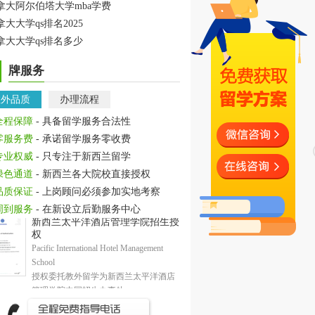
拿大阿尔伯塔大学mba学费
拿大大学qs排名2025
拿大大学qs排名多少
牌服务
教外品质
办理流程
全程保障
- 具备留学服务合法性
零服务费
- 承诺留学服务零收费
专业权威
- 只专注于新西兰留学
绿色通道
- 新西兰各大院校直接授权
品质保证
- 上岗顾问必须参加实地考察
周到服务
- 在新设立后勤服务中心