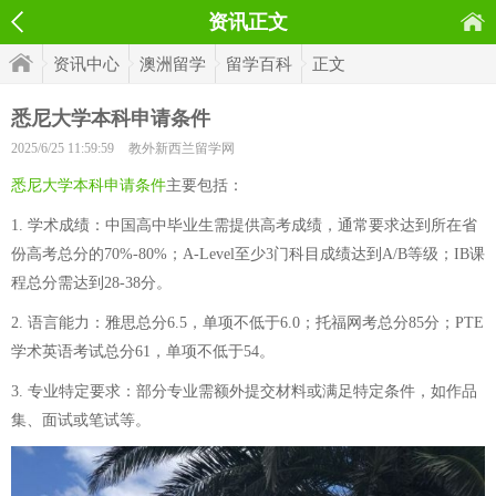
资讯正文
资讯中心
澳洲留学
留学百科
正文
悉尼大学本科申请条件
2025/6/25 11:59:59
教外新西兰留学网
悉尼大学本科申请条件
主要包括：
1. 学术成绩：中国高中毕业生需提供高考成绩，通常要求达到所在省
份高考总分的70%-80%；A-Level至少3门科目成绩达到A/B等级；IB课
程总分需达到28-38分。
2. 语言能力：雅思总分6.5，单项不低于6.0；托福网考总分85分；PTE
学术英语考试总分61，单项不低于54。
3. 专业特定要求：部分专业需额外提交材料或满足特定条件，如作品
集、面试或笔试等。