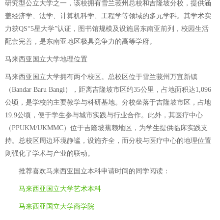
研究型公立大学之一，该校拥有雪兰莪州总校和吉隆坡分校，提供涵
盖经济学、法学、计算机科学、工程学等领域的多元学科。其学术实
力获QS“5星大学”认证，图书馆规模及设施居东南亚前列，校园生活
配套完善，是东南亚地区极具竞争力的高等学府。
马来西亚国立大学地理位置
马来西亚国立大学拥有两个校区。总校区位于雪兰莪州万宜新镇
（Bandar Baru Bangi），距离吉隆坡市区约35公里，占地面积达1,096
公顷，是学校的主要教学与科研基地。分校坐落于吉隆坡市区，占地
19.9公顷，便于学生参与城市实践与行业合作。此外，其医疗中心
（PPUKM/UKMMC）位于吉隆坡蕉赖地区，为学生提供临床实践支
持。总校区周边环境静谧，设施齐全，而分校与医疗中心的地理位置
则强化了学术与产业的联动。
推荐喜欢
马来西亚国立本科申请时间
的同学阅读：
马来西亚国立大学艺术本科
马来西亚国立大学商学院