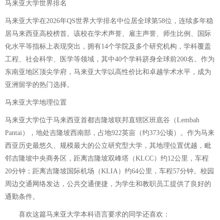
马来亚大学世界排名
马来亚大学在2026年QS世界大学排名中位居全球第58位，连续多年稳
居马来西亚高校榜首。该校在学术声誉、雇主声誉、师生比例、国际
化水平等指标上表现突出，拥有14个学院及多个研究机构，学科覆盖
工程、社会科学、医学等领域，其中40个学科跻身全球前200名。作为
东南亚地区顶尖学府，马来亚大学以高性价比和卓越学术水平，成为
亚洲留学的热门选择。
马来亚大学地理位置
马来亚大学位于马来西亚首都吉隆坡联邦直辖区班底谷（Lembah
Pantai），地处吉隆坡西南部，占地922英亩（约373公顷）。作为马来
西亚历史最悠久、规模最大的公立研究型大学，其地理位置优越，毗
邻吉隆坡中央商务区，距离吉隆坡双峰塔（KLCC）约12公里，车程
20分钟；距离吉隆坡国际机场（KLIA）约64公里，车程57分钟。校园
周边交通网络发达，公共交通便捷，为学生和教职员工提供了良好的
通勤条件。
喜欢这篇
马来亚大学本科语言要求
的同学还喜欢：