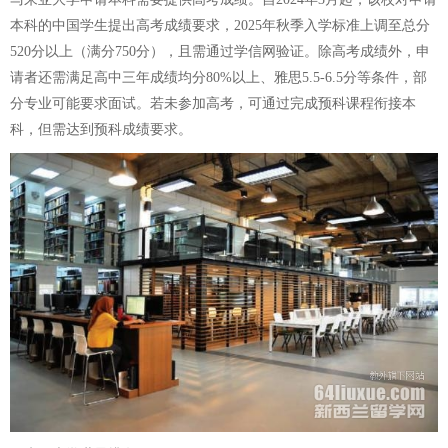
本科的中国学生提出高考成绩要求，2025年秋季入学标准上调至总分
520分以上（满分750分），且需通过学信网验证。除高考成绩外，申
请者还需满足高中三年成绩均分80%以上、雅思5.5-6.5分等条件，部
分专业可能要求面试。若未参加高考，可通过完成预科课程衔接本
科，但需达到预科成绩要求。