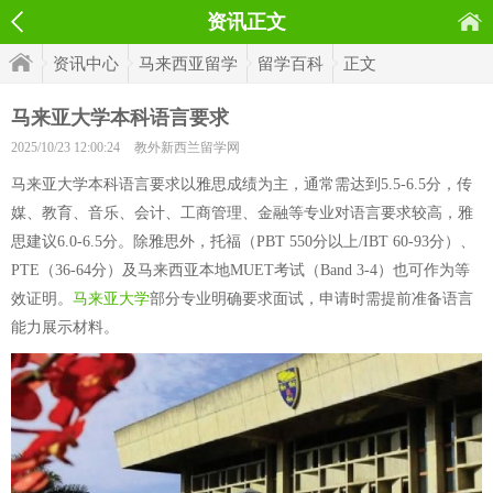
资讯正文
资讯中心
马来西亚留学
留学百科
正文
马来亚大学本科语言要求
2025/10/23 12:00:24
教外新西兰留学网
马来亚大学本科语言要求以雅思成绩为主，通常需达到5.5-6.5分，传
媒、教育、音乐、会计、工商管理、金融等专业对语言要求较高，雅
思建议6.0-6.5分。除雅思外，托福（PBT 550分以上/IBT 60-93分）、
PTE（36-64分）及马来西亚本地MUET考试（Band 3-4）也可作为等
效证明。
马来亚大学
部分专业明确要求面试，申请时需提前准备语言
能力展示材料。