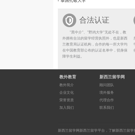
泰国孔敬大学
合法认证
"黑中介"、"野鸡大学"无处不在，教
外拥有合法的留学经营执照外，也是新西
兰教育局认证机构，合作的每一所大学均
在中国教育部公布的认证名单中，切身保
障学生利益。
教外教育
新西兰留学网
教外简介
顾问团队
企业文化
境外服务
荣誉资质
代理合作
加入我们
联系我们
新西兰留学网
新西兰留学
平台，了解
新西兰留学