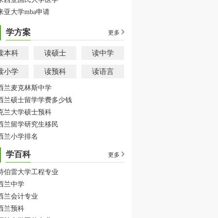
来亚大学mba申请
学方案
更多
读本科
读硕士
读中学
读小学
读预科
读语言
西兰麦克林斯中学
西兰硕士留学学费多少钱
克兰大学硕士预科
西兰留学研究生移民
西兰小学排名
学百科
更多
特伯雷大学工程专业
西兰中学
西兰会计专业
西兰预科