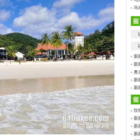
马
留
新
新
奥
新
新
留
坎
新
新
新