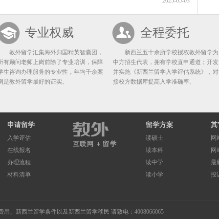
2025-05-03
专业权威
全程委托
教外留学汇集海外归国精英智囊团，
新西兰五十余所学校授权教外留学为
所有顾问老师上岗前除了专业培训，保障
中方招生代表，拥有学校直申通道；开发
学生咨询办理服务的专业性，年均千余案
并实施《新西兰留学入学评估系统》，对
例是教外留学最好的证实。
接校方数据库提高入学准确率。
申请留学
留学方案
其
入学评估
读硕士
网
在线报名
读本科
网
办理流程
读中学
最
材料清单
读小学
投
费用
、
新西兰留学条件
以及
新西兰留学移民
请致电：4008066065