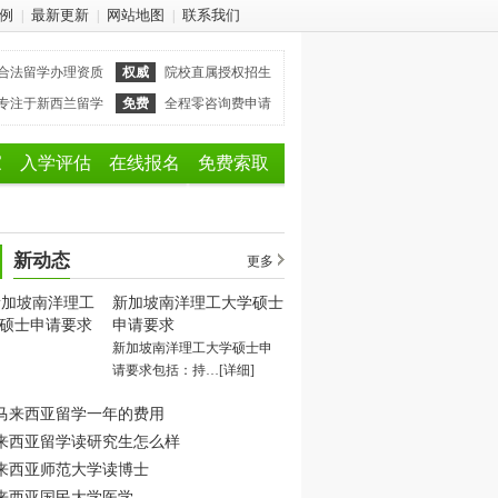
例
最新更新
网站地图
联系我们
|
|
|
合法留学办理资质
权威
院校直属授权招生
专注于新西兰留学
免费
全程零咨询费申请
家
入学评估
在线报名
免费索取
新动态
更多
新加坡南洋理工大学硕士
申请要求
新加坡南洋理工大学硕士申
请要求包括：持…
[详细]
马来西亚留学一年的费用
来西亚留学读研究生怎么样
来西亚师范大学读博士
来西亚国民大学医学