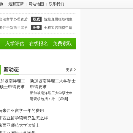
例
最新更新
网站地图
联系我们
|
|
|
合法留学办理资质
权威
院校直属授权招生
专注于新西兰留学
免费
全程零咨询费申请
家
入学评估
在线报名
免费索取
新动态
更多
新加坡南洋理工大学硕士
申请要求
新加坡南洋理工大学硕士申
请要求包括：持…
[详细]
马来西亚留学一年的费用
来西亚留学读研究生怎么样
来西亚师范大学读博士
来西亚国民大学医学