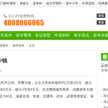
门移民课程
读硕士
读本科
读大学预科
读中小学
办理流程
经典案
|
|
|
|
|
|
合法
专业
入学条件
留学费用
签证类型
申请材料
留学资讯
咨询专
亚留学
>
留学百科
>
正文
最
少钱
46
元人民币之间。学费方面，公立大学本科每年约2万至4万元，硕士
3万至6万元，硕士4万至8万元。生活费因城市而异，吉隆坡等大城
到
马
500至2500元，涵盖住宿、饮食、交通等。此外，还需考虑签证、保
马
马