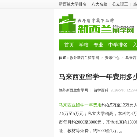
新西兰大学排名
八大名校
公立理工
热
|
|
|
首页
学校
专业
中学排名
位置：
教外新西兰留学网
>
资讯中心
>
马来西
马来西亚留学一年费用多
教外新西兰留学网
|
留学百科
2026/5/18 12:29:
马来西亚留学一年费用
约在5万至12万
2.5万至5万元；私立大学稍高，本科约
市每月约2000至3000元，其他地区约1
险、教材等杂费，约5000至1万元。