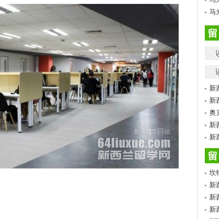
马
留
新
新
奥
新
新
留
坎
新
新
新