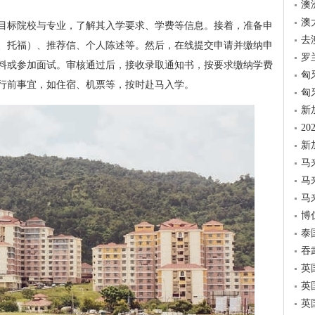
澳
澳
目标院校与专业，了解其入学要求、学费等信息。接着，准备申
去
、托福）、推荐信、个人陈述等。然后，在线提交申请并缴纳申
罗
料或参加面试。审核通过后，接收录取通知书，按要求缴纳学费
匈
行前事宜，如住宿、机票等，按时赴马入学。
匈
新
2
新
马
马
马
博
泰
吞
英
英
英