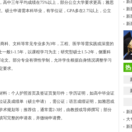
新
，高中三年平均成绩在75%以上，部分公立大学要求更高；雅思
新
言课程。硕士申请需本科毕业，有学位证，GPA多在2.75以上，公立
新
。
新
，商科、文科等常见专业多为3年，工程、医学等需实践或深度的
一般1-1.5年，以课程学习为主；研究型硕士1.5-2年，侧重科
究及论文。部分专业有弹性学制，允许学生根据自身情况调整学习
热
定要求。
材料：个人护照首页及签证页复印件；学历证明，如高中毕业证
位证及成绩单（硕士申请），需公证；语言成绩证明，如雅思或
学术规划等；推荐信，通常需2-3封，由教授或导师撰写；部分
新
填写完整的申请表，并缴纳申请费。
大
新