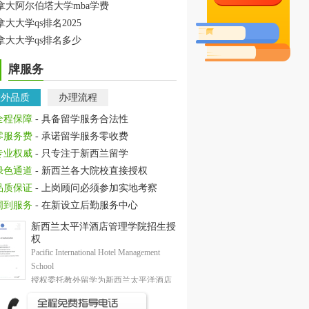
拿大阿尔伯塔大学mba学费
拿大大学qs排名2025
拿大大学qs排名多少
牌服务
教外品质
办理流程
全程保障
- 具备留学服务合法性
零服务费
- 承诺留学服务零收费
专业权威
- 只专注于新西兰留学
绿色通道
- 新西兰各大院校直接授权
品质保证
- 上岗顾问必须参加实地考察
周到服务
- 在新设立后勤服务中心