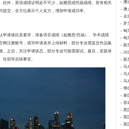
澳
。此外，英语成绩证明必不可少，如雅思或托福成绩。若有相关
澳
料提交，全方位展示个人实力，增加申请成功率。
去
罗
匈
认申请项目及要求，准备语言成绩（如雅思/托福）、学术成绩
匈
官网注册账号，填写申请表并上传材料，部分专业需提交作品集
新
请。之后，关注申请状态，部分专业可能需面试。最后，若获录
2
、住宿等后续事宜。
新
马
马
马
博
泰
吞
英
英
英