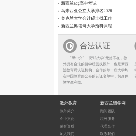
新西兰acg高中考试
马来西亚公立大学排名2026
奥克兰大学会计硕士找工作
新西兰奥塔哥大学预科课程
合法认证
"黑中介"、"野鸡大学"无处不在，教
外拥有合法的留学经营执照外，也是新西
兰教育局认证机构，合作的每一所大学均
在中国教育部公布的认证名单中，切身保
障学生利益。
教外教育
新西兰留学网
教外简介
顾问团队
企业文化
境外服务
荣誉资质
代理合作
加入我们
联系我们