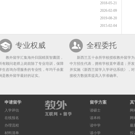
2018-05-21
2026-02-09
2019-08-20
2015-02-04
专业权威
全程委托
教外留学汇集海外归国精英智囊团，
新西兰五十余所学校授权教外留学为
所有顾问老师上岗前除了专业培训，保障
中方招生代表，拥有学校直申通道；开发
学生咨询办理服务的专业性，年均千余案
并实施《新西兰留学入学评估系统》，对
例是教外留学最好的证实。
接校方数据库提高入学准确率。
申请留学
留学方案
其
入学评估
读硕士
网
在线报名
读本科
网
办理流程
读中学
最
材料清单
读小学
投