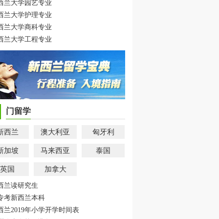
西兰大学园艺专业
西兰大学护理专业
西兰大学商科专业
西兰大学工程专业
门留学
新西兰
澳大利亚
匈牙利
新加坡
马来西亚
泰国
英国
加拿大
西兰读研究生
专考新西兰本科
西兰2019年小学开学时间表