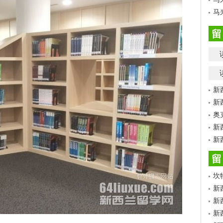
马
留
新
新
奥
新
新
留
坎
新
新
新