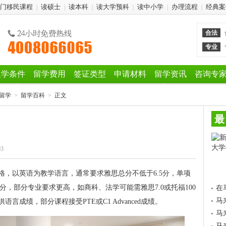
门移民课程
读硕士
读本科
读大学预科
读中小学
办理流程
经典案
|
|
|
|
|
|
合法
专业
入学条件
留学费用
签证类型
申请材料
留学资讯
咨询专
留学
>
留学百科
>
正文
最
03
格，以英语为教学语言，通常要求雅思总分不低于6.5分，单项
-93分，部分专业要求更高，如商科、法学可能需雅思7.0或托福100
在
马
成绩，部分课程接受PTE或C1 Advanced成绩。
马
马