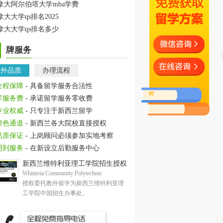
拿大阿尔伯塔大学mba学费
拿大大学qs排名2025
拿大大学qs排名多少
牌服务
教外品质
办理流程
全程保障
- 具备留学服务合法性
零服务费
- 承诺留学服务零收费
专业权威
- 只专注于新西兰留学
绿色通道
- 新西兰各大院校直接授权
品质保证
- 上岗顾问必须参加实地考察
周到服务
- 在新设立后勤服务中心