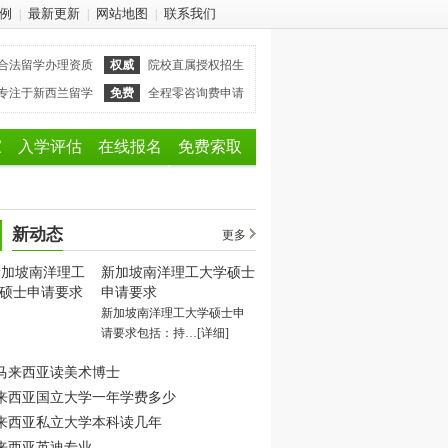
例
最新更新
网站地图
联系我们
|
|
|
合法留学办理资质
权威
院校直属授权招生
专注于新西兰留学
免费
全程零咨询费申请
家
入学评估
在线报名
免费索取
新动态
更多
新加坡南洋理工大学硕士
申请要求
新加坡南洋理工大学硕士申
请要求包括：持…
[详细]
马来西亚读美术博士
来西亚国立大学一年学费多少
来西亚私立大学本科读几年
来西亚英迪专业