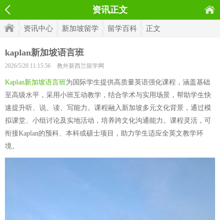
资讯正文
资讯中心
新加坡留学
留学百科
正文
kaplan新加坡语言班
2026/5/20 11:15:56
教外新西兰留学网
Kaplan新加坡语言班
为国际学生提供高质量英语强化课程，涵盖基础
至高级水平，采用小班互动教学，结合学术与实用场景，帮助学生快
速提升听、说、读、写能力。课程融入新加坡多元文化背景，通过模
拟课堂、小组讨论及实地活动，培养跨文化沟通能力。课程灵活，可
衔接Kaplan的预科、本科或硕士项目，助力学生适应全英文教学环
境。