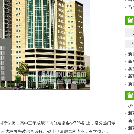
马
留
新
新
奥
新
新
留
坎
新
新
同等学历，高中三年成绩平均分通常要求75%以上，部分热门专
新
.0分，未达标可先读语言课程。硕士申请需本科毕业，有学位证，