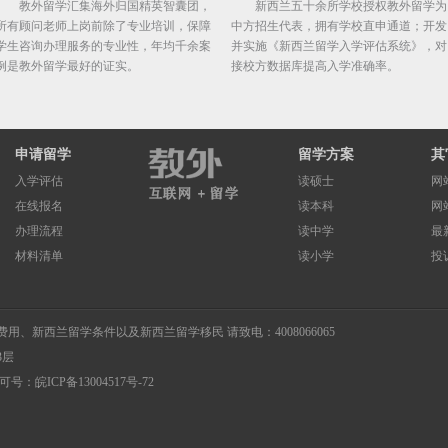
教外留学汇集海外归国精英智囊团，
新西兰五十余所学校授权教外留学为
所有顾问老师上岗前除了专业培训，保障
中方招生代表，拥有学校直申通道；开发
学生咨询办理服务的专业性，年均千余案
并实施《新西兰留学入学评估系统》，对
例是教外留学最好的证实。
接校方数据库提高入学准确率。
申请留学
留学方案
其
入学评估
读硕士
网
在线报名
读本科
网
办理流程
读中学
最
材料清单
读小学
投
费用
、
新西兰留学条件
以及
新西兰留学移民
请致电：4008066065
3层
许可号：
皖ICP备13004517号-72