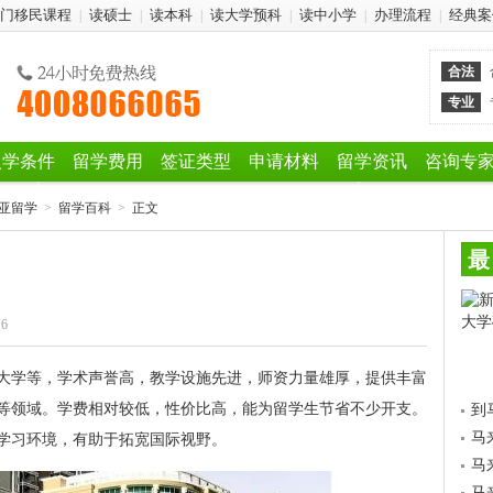
门移民课程
读硕士
读本科
读大学预科
读中小学
办理流程
经典案
|
|
|
|
|
|
合法
专业
入学条件
留学费用
签证类型
申请材料
留学资讯
咨询专
亚留学
>
留学百科
>
正文
最
16
大学等，学术声誉高，教学设施先进，师资力量雄厚，提供丰富
等领域。学费相对较低，性价比高，能为留学生节省不少开支。
到
马
学习环境，有助于拓宽国际视野。
马
马