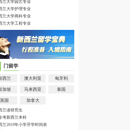
西兰大学园艺专业
西兰大学护理专业
西兰大学商科专业
西兰大学工程专业
门留学
新西兰
澳大利亚
匈牙利
新加坡
马来西亚
泰国
英国
加拿大
西兰读研究生
专考新西兰本科
西兰2019年小学开学时间表