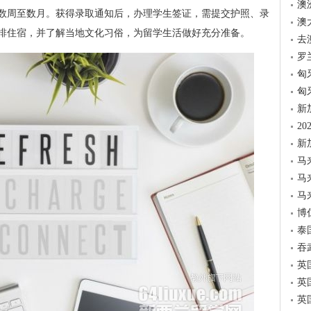
澳
数周至数月。获得录取通知后，办理学生签证，需提交护照、录
澳
排住宿，并了解当地文化习俗，为留学生活做好充分准备。
去
罗
匈
匈
新
2
新
马
马
马
博
泰
吞
英
英
英