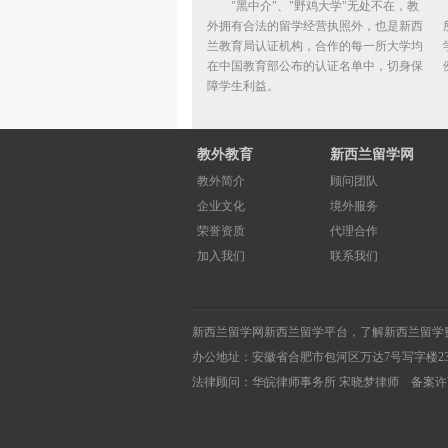
"黑中介"、"野鸡大学"无处不在，教
外拥有合法的留学经营执照外，也是新西
兰教育局认证机构，合作的每一所大学均
在中国教育部公布的认证名单中，切身保
障学生利益。
教外教育
新西兰留学网
教外简介
顾问团队
企业文化
境外服务
荣誉资质
代理合作
加入我们
联系我们
新西兰留学网
新西兰留学
平台，了解
新西兰留学
办公地址：安徽省合肥市包河区万达7号写字楼2
法律顾问：华皖律师事务所 宋晓梦律师 备案