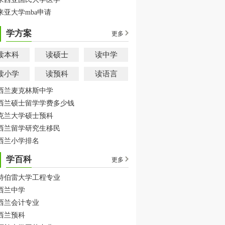
来亚大学mba申请
学方案
更多
读本科
读硕士
读中学
读小学
读预科
读语言
西兰麦克林斯中学
西兰硕士留学学费多少钱
克兰大学硕士预科
西兰留学研究生移民
西兰小学排名
学百科
更多
特伯雷大学工程专业
西兰中学
西兰会计专业
西兰预科