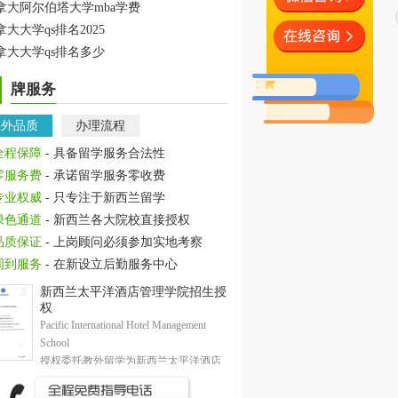
拿大阿尔伯塔大学mba学费
拿大大学qs排名2025
拿大大学qs排名多少
牌服务
教外品质
办理流程
全程保障
- 具备留学服务合法性
零服务费
- 承诺留学服务零收费
专业权威
- 只专注于新西兰留学
绿色通道
- 新西兰各大院校直接授权
品质保证
- 上岗顾问必须参加实地考察
周到服务
- 在新设立后勤服务中心