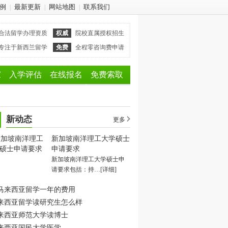
例
最新更新
网站地图
联系我们
|
|
|
合法留学办理资质
权威
院校直属授权招生
专注于新西兰留学
免费
全程零咨询费申请
家
入学评估
在线报名
免费索取
新动态
更多
新加坡南洋理工大学硕士
申请要求
新加坡南洋理工大学硕士申
请要求包括：持…
[详细]
马来西亚留学一年的费用
来西亚留学读研究生怎么样
来西亚师范大学读博士
来西亚国民大学医学