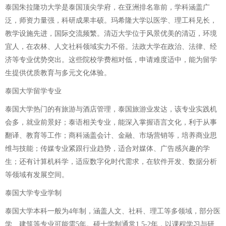
泰国朱拉隆功大学是泰国顶尖学府，在亚洲排名靠前，学科涵盖广
泛，师资力量强，科研成果丰硕。玛希隆大学以医学、理工科见长，
教学设施先进，国际交流频繁。清迈大学位于风景优美的清迈，环境
宜人，在农林、人文社科领域实力不俗。法政大学在政治、法律、经
济等专业优势突出。这些院校学费相对低，申请难度适中，能为留学
生提供优质教育与多元文化体验。
泰国大学留学专业
泰国大学热门的有旅游与酒店管理，泰国旅游业发达，该专业实践机
会多，就业前景好；泰语相关专业，能深入掌握语言文化，利于从事
翻译、教育等工作；商科涵盖会计、金融、市场营销等，培养商业思
维与技能；传媒专业紧跟行业趋势，适合对媒体、广告感兴趣的学
生；还有计算机科学，适应数字化时代需求，在软件开发、数据分析
等领域有发展空间。
泰国大学专业学制
泰国大学本科一般为4年制，涵盖人文、社科、理工等多领域，部分医
学、建筑等专业可能需5年。硕士学制通常1.5-2年，以课程学习与研