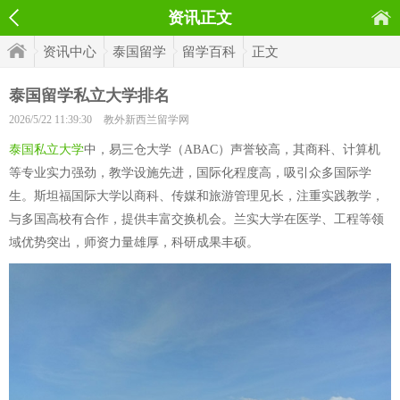
资讯正文
资讯中心
泰国留学
留学百科
正文
泰国留学私立大学排名
2026/5/22 11:39:30
教外新西兰留学网
泰国私立大学
中，易三仓大学（ABAC）声誉较高，其商科、计算机
等专业实力强劲，教学设施先进，国际化程度高，吸引众多国际学
生。斯坦福国际大学以商科、传媒和旅游管理见长，注重实践教学，
与多国高校有合作，提供丰富交换机会。兰实大学在医学、工程等领
域优势突出，师资力量雄厚，科研成果丰硕。