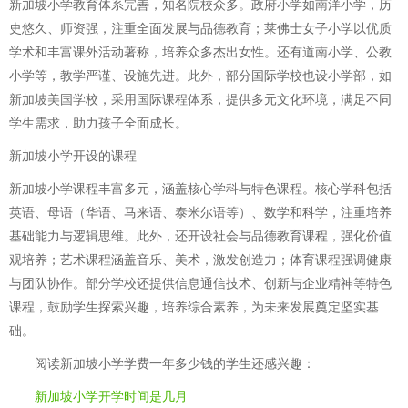
新加坡小学教育体系完善，知名院校众多。政府小学如南洋小学，历
史悠久、师资强，注重全面发展与品德教育；莱佛士女子小学以优质
学术和丰富课外活动著称，培养众多杰出女性。还有道南小学、公教
小学等，教学严谨、设施先进。此外，部分国际学校也设小学部，如
新加坡美国学校，采用国际课程体系，提供多元文化环境，满足不同
学生需求，助力孩子全面成长。
新加坡小学开设的课程
新加坡小学课程丰富多元，涵盖核心学科与特色课程。核心学科包括
英语、母语（华语、马来语、泰米尔语等）、数学和科学，注重培养
基础能力与逻辑思维。此外，还开设社会与品德教育课程，强化价值
观培养；艺术课程涵盖音乐、美术，激发创造力；体育课程强调健康
与团队协作。部分学校还提供信息通信技术、创新与企业精神等特色
课程，鼓励学生探索兴趣，培养综合素养，为未来发展奠定坚实基
础。
阅读
新加坡小学学费一年多少钱
的学生还感兴趣：
新加坡小学开学时间是几月