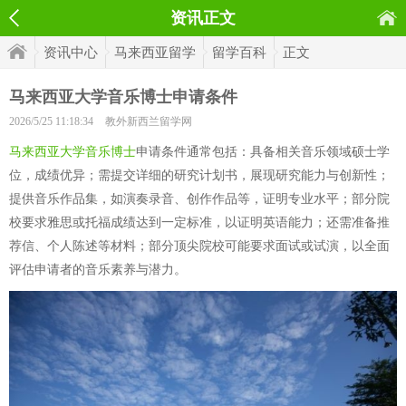
资讯正文
资讯中心
马来西亚留学
留学百科
正文
马来西亚大学音乐博士申请条件
2026/5/25 11:18:34
教外新西兰留学网
马来西亚大学音乐博士
申请条件通常包括：具备相关音乐领域硕士学
位，成绩优异；需提交详细的研究计划书，展现研究能力与创新性；
提供音乐作品集，如演奏录音、创作作品等，证明专业水平；部分院
校要求雅思或托福成绩达到一定标准，以证明英语能力；还需准备推
荐信、个人陈述等材料；部分顶尖院校可能要求面试或试演，以全面
评估申请者的音乐素养与潜力。