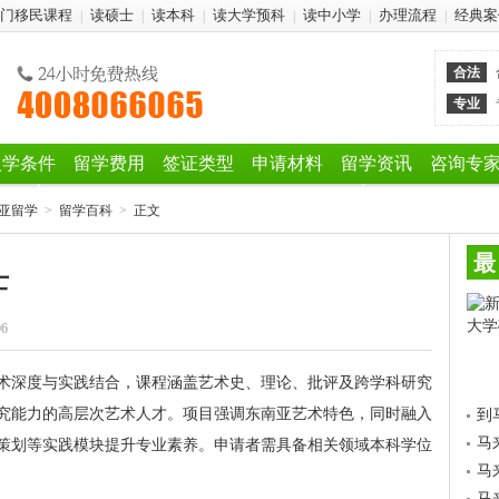
门移民课程
读硕士
读本科
读大学预科
读中小学
办理流程
经典案
|
|
|
|
|
|
合法
专业
入学条件
留学费用
签证类型
申请材料
留学资讯
咨询专
亚留学
>
留学百科
>
正文
最
士
06
术深度与实践结合，课程涵盖艺术史、理论、批评及跨学科研究
究能力的高层次艺术人才。项目强调东南亚艺术特色，同时融入
到
马
策划等实践模块提升专业素养。申请者需具备相关领域本科学位
马
马