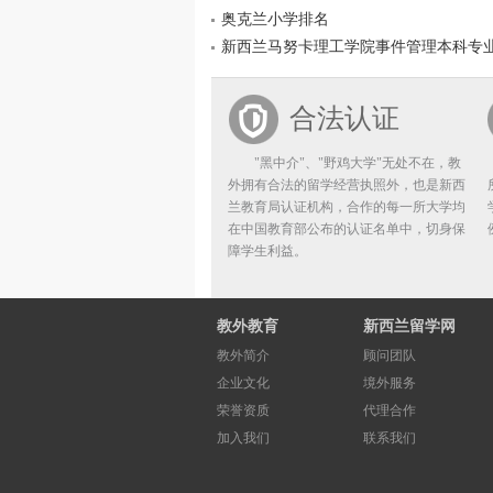
奥克兰小学排名
新西兰马努卡理工学院事件管理本科专
合法认证
"黑中介"、"野鸡大学"无处不在，教
外拥有合法的留学经营执照外，也是新西
兰教育局认证机构，合作的每一所大学均
在中国教育部公布的认证名单中，切身保
障学生利益。
教外教育
新西兰留学网
教外简介
顾问团队
企业文化
境外服务
荣誉资质
代理合作
加入我们
联系我们