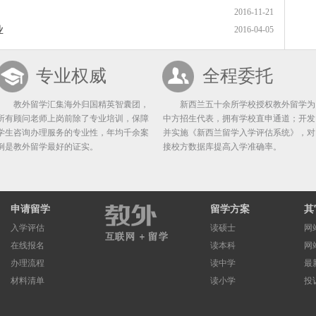
2016-11-21
业
2016-04-05
专业权威
全程委托
教外留学汇集海外归国精英智囊团，
新西兰五十余所学校授权教外留学为
所有顾问老师上岗前除了专业培训，保障
中方招生代表，拥有学校直申通道；开发
学生咨询办理服务的专业性，年均千余案
并实施《新西兰留学入学评估系统》，对
例是教外留学最好的证实。
接校方数据库提高入学准确率。
申请留学
留学方案
其
入学评估
读硕士
网
在线报名
读本科
网
办理流程
读中学
最
材料清单
读小学
投