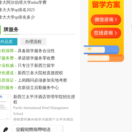
拿大阿尔伯塔大学mba学费
拿大大学qs排名2025
拿大大学qs排名多少
牌服务
教外品质
办理流程
全程保障
- 具备留学服务合法性
零服务费
- 承诺留学服务零收费
专业权威
- 只专注于新西兰留学
绿色通道
- 新西兰各大院校直接授权
品质保证
- 上岗顾问必须参加实地考察
周到服务
- 在新设立后勤服务中心