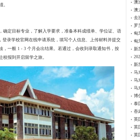
澳
成绩。
澳
去
罗
，确定目标专业，了解入学要求，准备本科成绩单、学位证、语
匈
接着，登录学校官网在线申请系统，填写个人信息、上传材料并提交
匈
一般 1 - 3 个月会出结果。若通过，会收到录取通知书，按
新
2
赴校报到开启留学之旅。
新
马
马
马
博
泰
吞
英
英
英