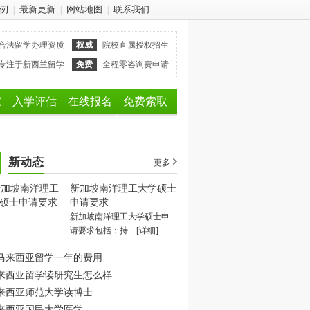
例
最新更新
网站地图
联系我们
|
|
|
合法留学办理资质
权威
院校直属授权招生
专注于新西兰留学
免费
全程零咨询费申请
家
入学评估
在线报名
免费索取
新动态
更多
新加坡南洋理工大学硕士
申请要求
新加坡南洋理工大学硕士申
请要求包括：持…
[详细]
马来西亚留学一年的费用
来西亚留学读研究生怎么样
来西亚师范大学读博士
来西亚国民大学医学