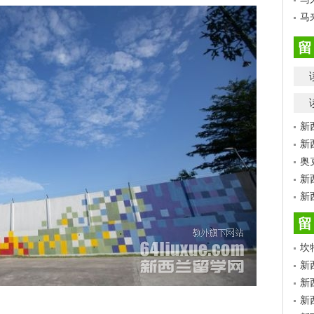
马
留
新
新
奥
新
新
留
坎
新
新
新