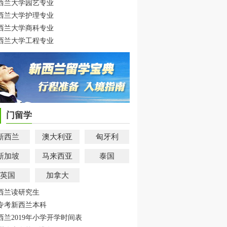
西兰大学园艺专业
西兰大学护理专业
西兰大学商科专业
西兰大学工程专业
门留学
新西兰
澳大利亚
匈牙利
新加坡
马来西亚
泰国
英国
加拿大
西兰读研究生
专考新西兰本科
西兰2019年小学开学时间表