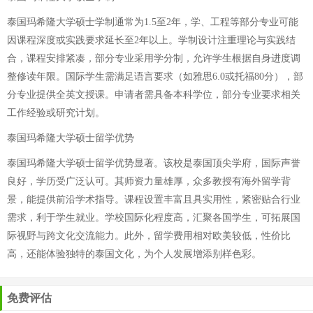
泰国玛希隆大学硕士学制通常为1.5至2年，学、工程等部分专业可能
因课程深度或实践要求延长至2年以上。学制设计注重理论与实践结
合，课程安排紧凑，部分专业采用学分制，允许学生根据自身进度调
整修读年限。国际学生需满足语言要求（如雅思6.0或托福80分），部
分专业提供全英文授课。申请者需具备本科学位，部分专业要求相关
工作经验或研究计划。
泰国玛希隆大学硕士留学优势
泰国玛希隆大学硕士留学优势显著。该校是泰国顶尖学府，国际声誉
良好，学历受广泛认可。其师资力量雄厚，众多教授有海外留学背
景，能提供前沿学术指导。课程设置丰富且具实用性，紧密贴合行业
需求，利于学生就业。学校国际化程度高，汇聚各国学生，可拓展国
际视野与跨文化交流能力。此外，留学费用相对欧美较低，性价比
高，还能体验独特的泰国文化，为个人发展增添别样色彩。
免费评估