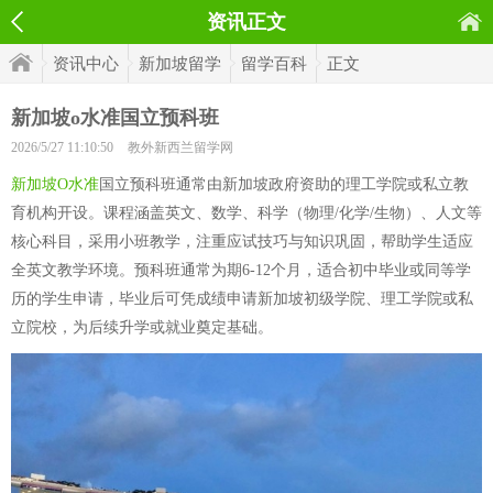
资讯正文
资讯中心
新加坡留学
留学百科
正文
新加坡o水准国立预科班
2026/5/27 11:10:50
教外新西兰留学网
新加坡O水准
国立预科班通常由新加坡政府资助的理工学院或私立教
育机构开设。课程涵盖英文、数学、科学（物理/化学/生物）、人文等
核心科目，采用小班教学，注重应试技巧与知识巩固，帮助学生适应
全英文教学环境。预科班通常为期6-12个月，适合初中毕业或同等学
历的学生申请，毕业后可凭成绩申请新加坡初级学院、理工学院或私
立院校，为后续升学或就业奠定基础。