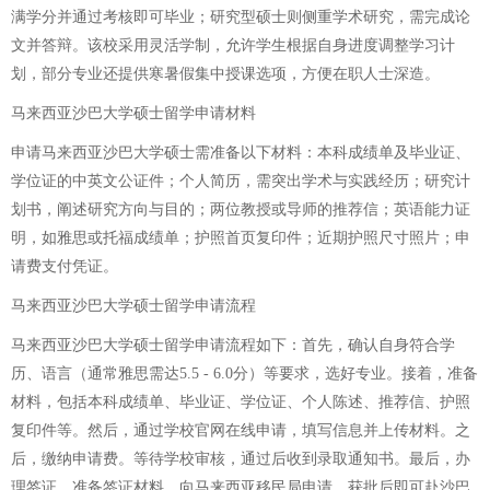
满学分并通过考核即可毕业；研究型硕士则侧重学术研究，需完成论
文并答辩。该校采用灵活学制，允许学生根据自身进度调整学习计
划，部分专业还提供寒暑假集中授课选项，方便在职人士深造。
马来西亚沙巴大学硕士留学申请材料
申请马来西亚沙巴大学硕士需准备以下材料：本科成绩单及毕业证、
学位证的中英文公证件；个人简历，需突出学术与实践经历；研究计
划书，阐述研究方向与目的；两位教授或导师的推荐信；英语能力证
明，如雅思或托福成绩单；护照首页复印件；近期护照尺寸照片；申
请费支付凭证。
马来西亚沙巴大学硕士留学申请流程
马来西亚沙巴大学硕士留学申请流程如下：首先，确认自身符合学
历、语言（通常雅思需达5.5 - 6.0分）等要求，选好专业。接着，准备
材料，包括本科成绩单、毕业证、学位证、个人陈述、推荐信、护照
复印件等。然后，通过学校官网在线申请，填写信息并上传材料。之
后，缴纳申请费。等待学校审核，通过后收到录取通知书。最后，办
理签证，准备签证材料，向马来西亚移民局申请，获批后即可赴沙巴