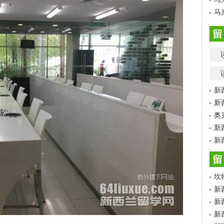
马
留
新
新
奥
新
新
留
坎
新
新
新