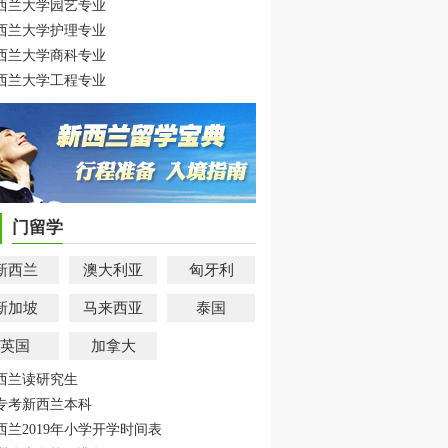
西兰大学园艺专业
西兰大学护理专业
西兰大学商科专业
西兰大学工程专业
门留学
新西兰
澳大利亚
匈牙利
新加坡
马来西亚
泰国
英国
加拿大
西兰读研究生
专考新西兰本科
西兰2019年小学开学时间表