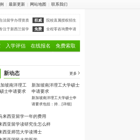
例
最新更新
网站地图
联系我们
|
|
|
合法留学办理资质
权威
院校直属授权招生
专注于新西兰留学
免费
全程零咨询费申请
家
入学评估
在线报名
免费索取
新动态
更多
新加坡南洋理工大学硕士
申请要求
新加坡南洋理工大学硕士申
请要求包括：持…
[详细]
马来西亚留学一年的费用
来西亚留学读研究生怎么样
来西亚师范大学读博士
来西亚国民大学医学