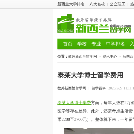
新西兰大学排名
八大名校
公立理工
热
|
|
|
首页
学校
专业
中学排名
位置：
教外新西兰留学网
>
资讯中心
>
马来西
泰莱大学博士留学费用
教外新西兰留学网
|
留学百科
2026/5/27 11:11:
泰莱大学博士学费
方面，每年大致在2万
医学等存在差异。此外，还需考虑生活费，
币2200至3700元）。整体算下来，一年