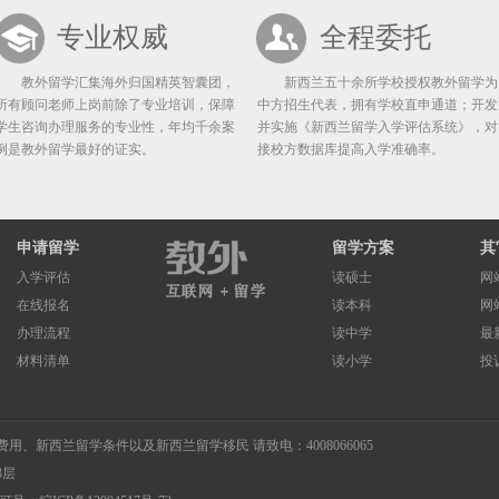
专业权威
全程委托
教外留学汇集海外归国精英智囊团，
新西兰五十余所学校授权教外留学为
所有顾问老师上岗前除了专业培训，保障
中方招生代表，拥有学校直申通道；开发
学生咨询办理服务的专业性，年均千余案
并实施《新西兰留学入学评估系统》，对
例是教外留学最好的证实。
接校方数据库提高入学准确率。
申请留学
留学方案
其
入学评估
读硕士
网
在线报名
读本科
网
办理流程
读中学
最
材料清单
读小学
投
费用
、
新西兰留学条件
以及
新西兰留学移民
请致电：4008066065
3层