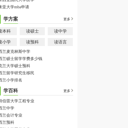
来亚大学mba申请
学方案
更多
读本科
读硕士
读中学
读小学
读预科
读语言
西兰麦克林斯中学
西兰硕士留学学费多少钱
克兰大学硕士预科
西兰留学研究生移民
西兰小学排名
学百科
更多
特伯雷大学工程专业
西兰中学
西兰会计专业
西兰预科