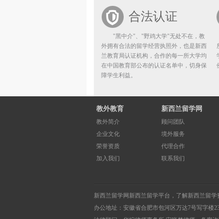
合法认证
"黑中介"、"野鸡大学"无处不在，教
外拥有合法的留学经营执照外，也是新西
兰教育局认证机构，合作的每一所大学均
在中国教育部公布的认证名单中，切身保
障学生利益。
教外教育
新西兰留学网
教外简介
顾问团队
企业文化
境外服务
荣誉资质
代理合作
加入我们
联系我们
新西兰留学网
新西兰留学
平台，了解
新西兰留学
办公地址：安徽省合肥市包河区万达7号写字楼2