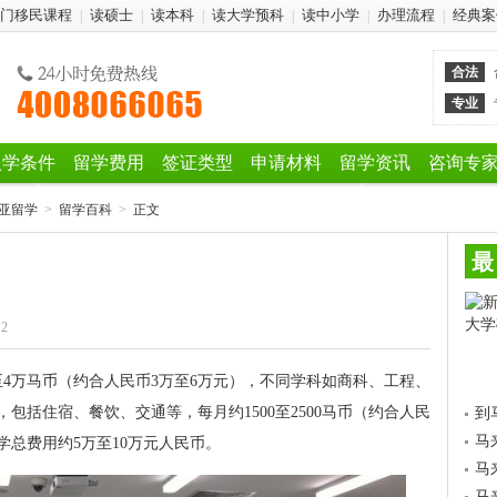
门移民课程
读硕士
读本科
读大学预科
读中小学
办理流程
经典案
|
|
|
|
|
|
合法
专业
入学条件
留学费用
签证类型
申请材料
留学资讯
咨询专
亚留学
>
留学百科
>
正文
最
12
至4万马币（约合人民币3万至6万元），不同学科如商科、工程、
包括住宿、餐饮、交通等，每月约1500至2500马币（约合人民
到
马
留学总费用约5万至10万元人民币。
马
马