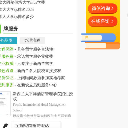
拿大阿尔伯塔大学mba学费
拿大大学qs排名2025
拿大大学qs排名多少
牌服务
教外品质
办理流程
全程保障
- 具备留学服务合法性
零服务费
- 承诺留学服务零收费
专业权威
- 只专注于新西兰留学
绿色通道
- 新西兰各大院校直接授权
品质保证
- 上岗顾问必须参加实地考察
周到服务
- 在新设立后勤服务中心