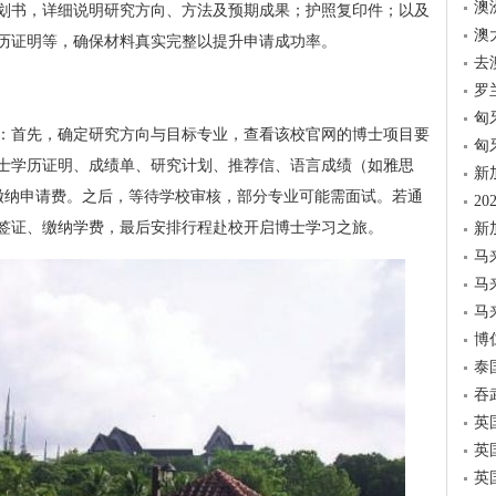
澳
划书，详细说明研究方向、方法及预期成果；护照复印件；以及
澳
历证明等，确保材料真实完整以提升申请成功率。
去
罗
匈
：首先，确定研究方向与目标专业，查看该校官网的博士项目要
匈
士学历证明、成绩单、研究计划、推荐信、语言成绩（如雅思
新
并缴纳申请费。之后，等待学校审核，部分专业可能需面试。若通
2
签证、缴纳学费，最后安排行程赴校开启博士学习之旅。
新
马
马
马
博
泰
吞
英
英
英