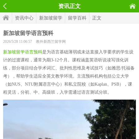
资讯正文
资讯中心
新加坡留学
留学百科
正文
新加坡留学语言预科
2026/5/28 11:06:57
教外新西兰留学网
新加坡留学语言预科
是为语言基础薄弱或未达直接入学要求的学生设
计的过渡课程，通常为期3-12个月。课程涵盖英语听说读写强化训
练，部分项目结合学术词汇、批判性思维及考试技巧（如雅思/托福备
考），帮助学生适应全英文教学环境。主流预科机构包括公立大学
（如NUS、NTU附属语言中心）和私立院校（如Kaplan、PSB），课
程灵活，分初、中、高级班，入学需通过语言测试分班。