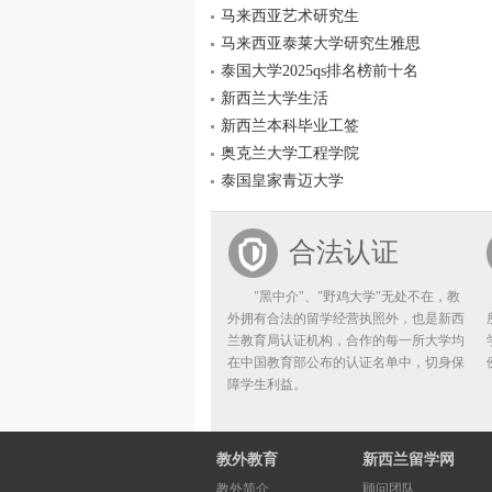
马来西亚艺术研究生
马来西亚泰莱大学研究生雅思
泰国大学2025qs排名榜前十名
新西兰大学生活
新西兰本科毕业工签
奥克兰大学工程学院
泰国皇家青迈大学
合法认证
"黑中介"、"野鸡大学"无处不在，教
外拥有合法的留学经营执照外，也是新西
兰教育局认证机构，合作的每一所大学均
在中国教育部公布的认证名单中，切身保
障学生利益。
教外教育
新西兰留学网
教外简介
顾问团队