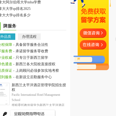
拿大阿尔伯塔大学mba学费
拿大大学qs排名2025
拿大大学qs排名多少
牌服务
教外品质
办理流程
全程保障
- 具备留学服务合法性
零服务费
- 承诺留学服务零收费
专业权威
- 只专注于新西兰留学
绿色通道
- 新西兰各大院校直接授权
品质保证
- 上岗顾问必须参加实地考察
周到服务
- 在新设立后勤服务中心