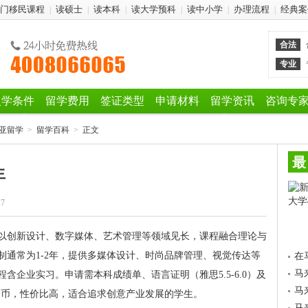
门移民课程
读硕士
读本科
读大学预科
读中小学
办理流程
经典案
|
|
|
|
|
|
合法
专业
入学条件
留学费用
签证类型
申请材料
留学资讯
咨询专
亚留学
>
留学百科
>
正文
最
生
17
以创新设计、数字媒体、艺术管理等领域见长，课程融合理论与
制通常为1-2年，提供多媒体设计、时尚品牌管理、视觉传达等
在
马
含企业实习。申请需本科成绩单、语言证明（雅思5.5-6.0）及
马
民币，性价比高，适合追求创意产业发展的学生。
马