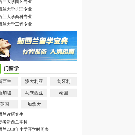
西兰大学园艺专业
西兰大学护理专业
西兰大学商科专业
西兰大学工程专业
门留学
新西兰
澳大利亚
匈牙利
新加坡
马来西亚
泰国
英国
加拿大
西兰读研究生
专考新西兰本科
西兰2019年小学开学时间表