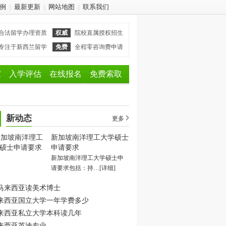
例
最新更新
网站地图
联系我们
|
|
|
合法留学办理资质
权威
院校直属授权招生
专注于新西兰留学
免费
全程零咨询费申请
家
入学评估
在线报名
免费索取
新动态
更多
新加坡南洋理工大学硕士
申请要求
新加坡南洋理工大学硕士申
请要求包括：持…
[详细]
马来西亚读美术博士
来西亚国立大学一年学费多少
来西亚私立大学本科读几年
来西亚英迪专业