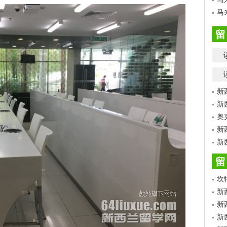
马
留
新
新
奥
新
新
留
坎
新
新
新