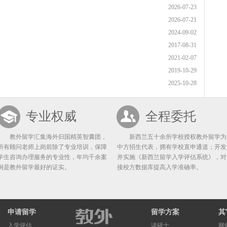
2026-07-23
2026-07-21
2024-09-02
2017-08-31
2021-02-07
2019-10-29
2025-10-28
专业权威
全程委托
教外留学汇集海外归国精英智囊团，
新西兰五十余所学校授权教外留学为
所有顾问老师上岗前除了专业培训，保障
中方招生代表，拥有学校直申通道；开发
学生咨询办理服务的专业性，年均千余案
并实施《新西兰留学入学评估系统》，对
例是教外留学最好的证实。
接校方数据库提高入学准确率。
申请留学
留学方案
其
入学评估
读硕士
网