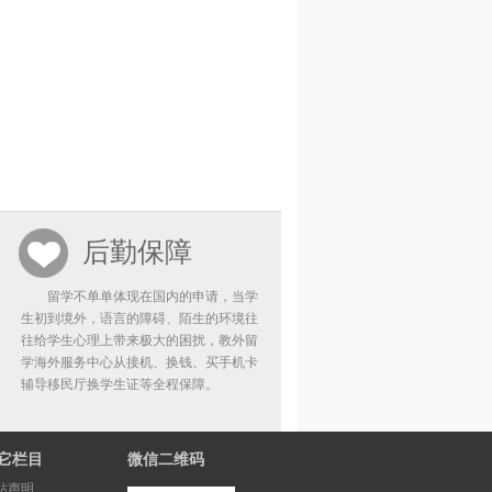
后勤保障
留学不单单体现在国内的申请，当学
生初到境外，语言的障碍、陌生的环境往
往给学生心理上带来极大的困扰，教外留
学海外服务中心从接机、换钱、买手机卡
辅导移民厅换学生证等全程保障。
它栏目
微信二维码
站声明