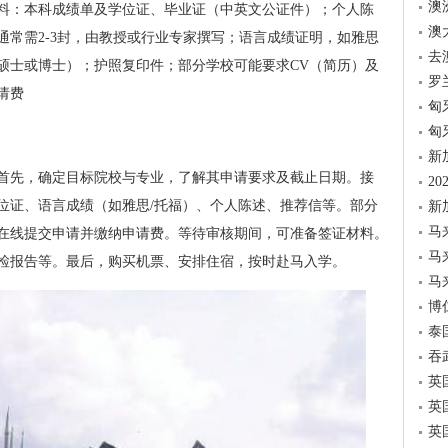
澳
料：本科成绩单及学位证、毕业证（中英文公证件）；个人陈
澳
通常需2-3封，由教授或行业专家撰写；语言成绩证明，如雅思
去
硕士或博士）；护照复印件；部分学校可能要求CV（简历）及
罗
请费
匈
匈
新
首先，确定目标院校与专业，了解其申请要求及截止日期。接
2
位证、语言成绩（如雅思/托福）、个人陈述、推荐信等。部分
新
马
在线提交申请并缴纳申请费。等待审核期间，可准备签证材料。
马
检报告等。最后，购买机票、安排住宿，按时赴马入学。
马
博
泰
吞
英
英
英