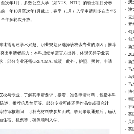
澳
至次年1月，多数公立大学（如NUS、NTU）的硕士项目分春
澳
前一年10月至次年1月截止，春季（1月）入学申请则多在当年5
去
，全年多轮次开放。
罗
匈
匈
陈述需阐述学术兴趣、职业规划及选择该校该专业的原因；推荐
新
写，突出申请者能力；本科成绩单需官方出具，体现优异学业表
2
；部分专业还需GRE/GMAT成绩；此外，护照、照片、申请
新
马
马
马
博
院校与专业，了解其申请要求，接着，准备申请材料，包括本科
泰
人陈述、推荐信及简历等。部分专业可能还需作品集或研究计
吞
等待审核期间，可补充材料或参加面试。收到录取通知后，确认
英
如住宿、机票等，确保顺利入学。
英
英