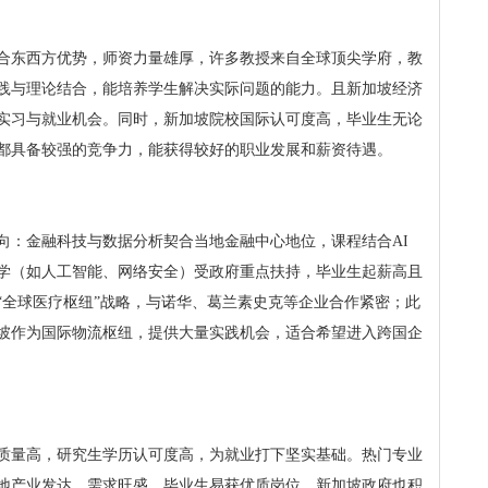
合东西方优势，师资力量雄厚，许多教授来自全球顶尖学府，教
践与理论结合，能培养学生解决实际问题的能力。且新加坡经济
实习与就业机会。同时，新加坡院校国际认可度高，毕业生无论
都具备较强的竞争力，能获得较好的职业发展和薪资待遇。
向：金融科技与数据分析契合当地金融中心地位，课程结合AI
学（如人工智能、网络安全）受政府重点扶持，毕业生起薪高且
“全球医疗枢纽”战略，与诺华、葛兰素史克等企业合作紧密；此
坡作为国际物流枢纽，提供大量实践机会，适合希望进入跨国企
质量高，研究生学历认可度高，为就业打下坚实基础。热门专业
地产业发达、需求旺盛，毕业生易获优质岗位。新加坡政府也积