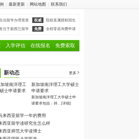
例
最新更新
网站地图
联系我们
|
|
|
合法留学办理资质
权威
院校直属授权招生
专注于新西兰留学
免费
全程零咨询费申请
家
入学评估
在线报名
免费索取
新动态
更多
新加坡南洋理工大学硕士
申请要求
新加坡南洋理工大学硕士申
请要求包括：持…
[详细]
马来西亚留学一年的费用
来西亚留学读研究生怎么样
来西亚师范大学读博士
来西亚国民大学医学