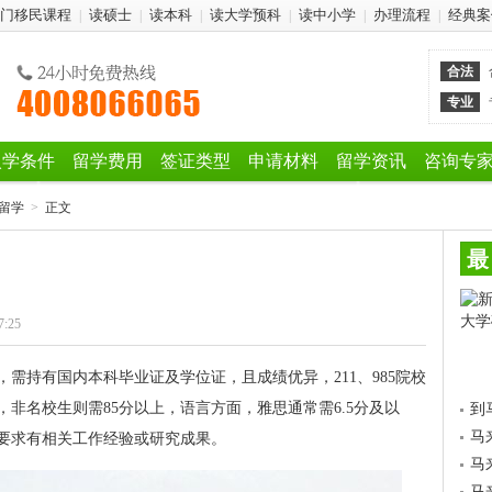
门移民课程
读硕士
读本科
读大学预科
读中小学
办理流程
经典案
|
|
|
|
|
|
合法
专业
入学条件
留学费用
签证类型
申请材料
留学资讯
咨询专
留学
>
正文
最
7:25
需持有国内本科毕业证及学位证，且成绩优异，211、985院校
，非名校生则需85分以上，语言方面，雅思通常需6.5分及以
到
马
要求有相关工作经验或研究成果。
马
马