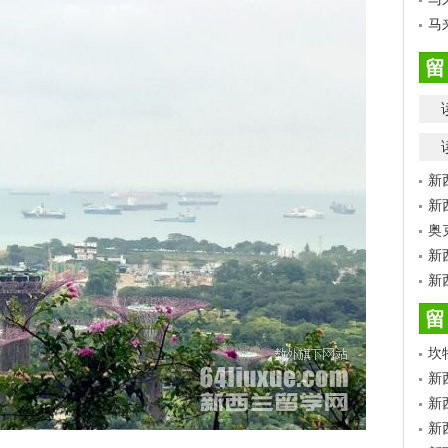
马
留
新
新
奥
新
新
留
坎
新
新
新