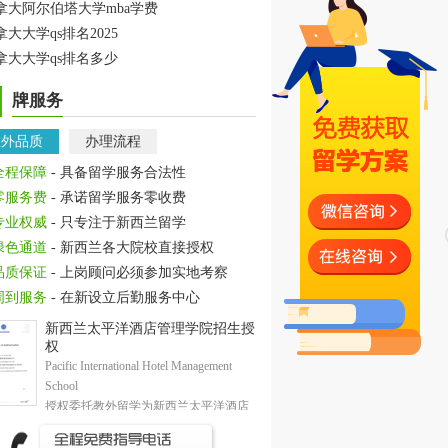
拿大阿尔伯塔大学mba学费
拿大大学qs排名2025
拿大大学qs排名多少
牌服务
教外品质
办理流程
全程保障
- 具备留学服务合法性
零服务费
- 承诺留学服务零收费
专业权威
- 只专注于新西兰留学
绿色通道
- 新西兰各大院校直接授权
品质保证
- 上岗顾问必须参加实地考察
周到服务
- 在新设立后勤服务中心