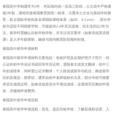
泰国高中学制通常为3年，对应国内高一至高三阶段，公立高中严格遵
循3年制，课程衔接泰国教育部统一标准，注重本土文化与基础学科教
育；私立国际学校则多采用国际课程体系（如IB、A-Level），部分学
校为适应不同国家学制，可能提供2-4年灵活选项，但主流仍以3年为
主。留学时需确认目标学校学制，并关注语言要求（如泰语或英语授
课）及入学年龄限制，确保与国内教育阶段顺利衔接。
泰国高中留学申请材料
泰国高中留学申请材料主要包括：有效护照及近期护照尺寸照片；经
公证的初中毕业证书或同等学历证明，需附泰文或英文翻译；初中三
年的成绩单，同样需公证并翻译；个人陈述或留学动机信，阐述留学
目的及规划；推荐信，通常由初中老师或校长出具；部分学校可能要
求语言成绩证明，如泰语或英语水平测试成绩；还需填写完整的申请
表，并缴纳申请费用。
泰国高中留学申请流程
泰国高中留学申请流程：首先，选定目标学校，了解其课程设置、入