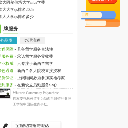
拿大阿尔伯塔大学mba学费
拿大大学qs排名2025
拿大大学qs排名多少
牌服务
教外品质
办理流程
全程保障
- 具备留学服务合法性
零服务费
- 承诺留学服务零收费
专业权威
- 只专注于新西兰留学
绿色通道
- 新西兰各大院校直接授权
品质保证
- 上岗顾问必须参加实地考察
周到服务
- 在新设立后勤服务中心