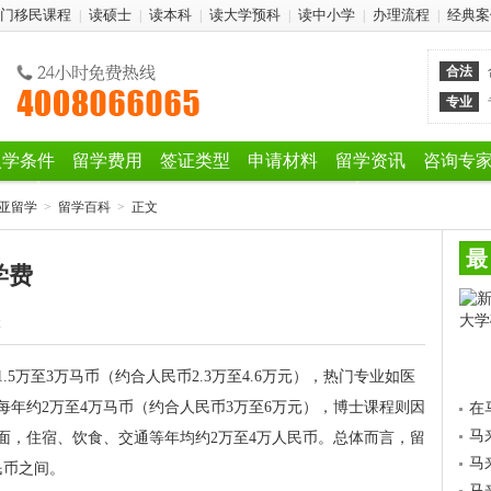
门移民课程
读硕士
读本科
读大学预科
读中小学
办理流程
经典案
|
|
|
|
|
|
合法
专业
入学条件
留学费用
签证类型
申请材料
留学资讯
咨询专
亚留学
>
留学百科
>
正文
最
学费
2
.5万至3万马币（约合人民币2.3万至4.6万元），热门专业如医
年约2万至4万马币（约合人民币3万至6万元），博士课程则因
在
马
面，住宿、饮食、交通等年均约2万至4万人民币。总体而言，留
马
民币之间。
马