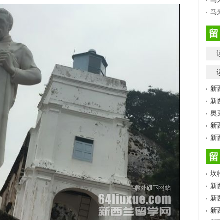
马
留
新
新
奥
新
新
留
坎
新
新
新