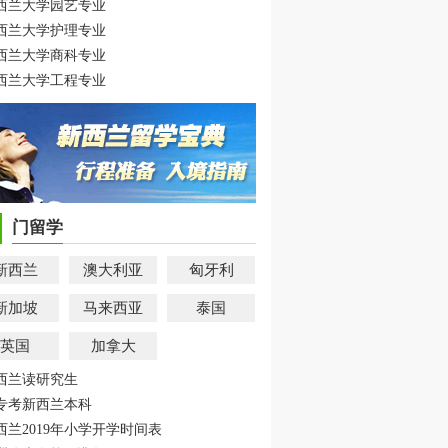
西兰大学园艺专业
西兰大学护理专业
西兰大学商科专业
西兰大学工程专业
门留学
新西兰
澳大利亚
匈牙利
新加坡
马来西亚
泰国
英国
加拿大
西兰读研究生
专考新西兰本科
西兰2019年小学开学时间表