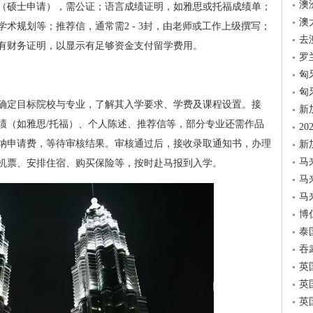
澳
（硕士申请），需公证；语言成绩证明，如雅思或托福成绩单；
澳
术规划等；推荐信，通常需2 - 3封，由老师或工作上级撰写；
去
有财务证明，以显示有足够资金支付留学费用。
罗
匈
匈
确定目标院校与专业，了解其入学要求、学费及课程设置。接
新
绩（如雅思/托福）、个人陈述、推荐信等，部分专业还需作品
2
纳申请费，等待审核结果。审核通过后，接收录取通知书，办理
新
马
机票、安排住宿、购买保险等，按时赴马报到入学。
马
马
博
泰
吞
英
英
英