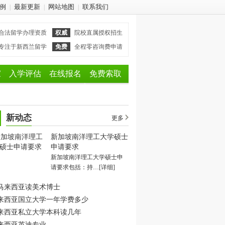
例
最新更新
网站地图
联系我们
|
|
|
合法留学办理资质
权威
院校直属授权招生
专注于新西兰留学
免费
全程零咨询费申请
家
入学评估
在线报名
免费索取
新动态
更多
新加坡南洋理工大学硕士
申请要求
新加坡南洋理工大学硕士申
请要求包括：持…
[详细]
马来西亚读美术博士
来西亚国立大学一年学费多少
来西亚私立大学本科读几年
来西亚英迪专业