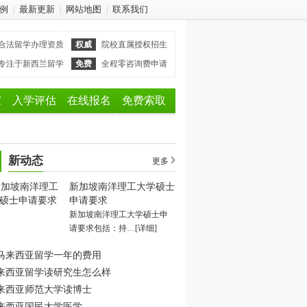
例
最新更新
网站地图
联系我们
|
|
|
合法留学办理资质
权威
院校直属授权招生
专注于新西兰留学
免费
全程零咨询费申请
家
入学评估
在线报名
免费索取
新动态
更多
新加坡南洋理工大学硕士
申请要求
新加坡南洋理工大学硕士申
请要求包括：持…
[详细]
马来西亚留学一年的费用
来西亚留学读研究生怎么样
来西亚师范大学读博士
来西亚国民大学医学