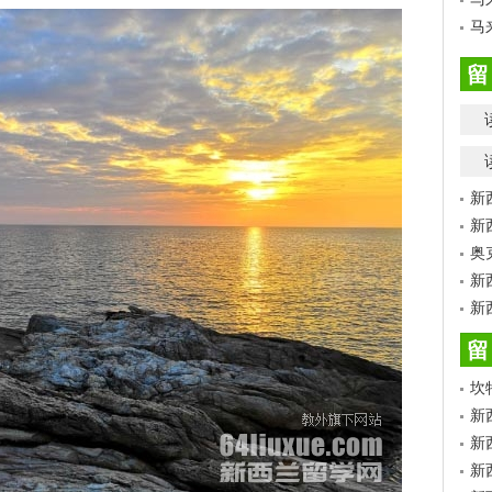
马
留
新
新
奥
新
新
留
坎
新
新
新