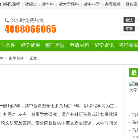
门移民课程
读硕士
读本科
读大学预科
读中小学
办理流程
经典案
|
|
|
|
|
|
合法
专业
入学条件
留学费用
签证类型
申请材料
留学资讯
咨询专
学
>
留学百科
>
正文
最
9
一般1至2年，其中授课型硕士多为1至1.5年，以课程学习为主，
士则需2年左右，侧重学术研究，适合有科研兴趣或计划继续深
到
马
、论文研究及答辩。部分院校提供中英文双语授课，入学时间灵
马
马