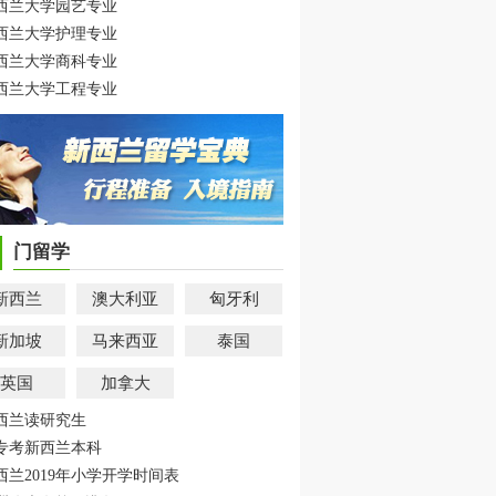
西兰大学园艺专业
西兰大学护理专业
西兰大学商科专业
西兰大学工程专业
门留学
新西兰
澳大利亚
匈牙利
新加坡
马来西亚
泰国
英国
加拿大
西兰读研究生
专考新西兰本科
西兰2019年小学开学时间表