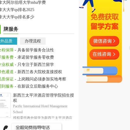
拿大阿尔伯塔大学mba学费
拿大大学qs排名2025
拿大大学qs排名多少
牌服务
教外品质
办理流程
全程保障
- 具备留学服务合法性
零服务费
- 承诺留学服务零收费
专业权威
- 只专注于新西兰留学
绿色通道
- 新西兰各大院校直接授权
品质保证
- 上岗顾问必须参加实地考察
周到服务
- 在新设立后勤服务中心