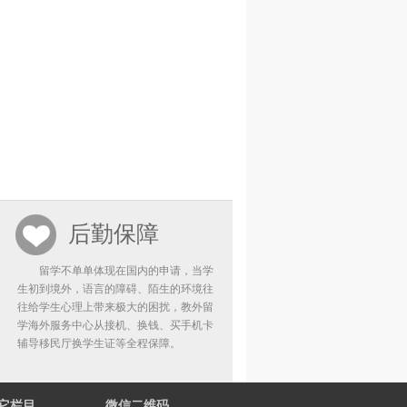
后勤保障
留学不单单体现在国内的申请，当学
生初到境外，语言的障碍、陌生的环境往
往给学生心理上带来极大的困扰，教外留
学海外服务中心从接机、换钱、买手机卡
辅导移民厅换学生证等全程保障。
它栏目
微信二维码