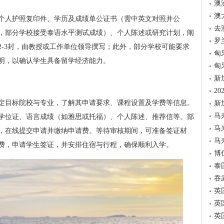
澳
澳
个人护照复印件、学历及成绩单公证书（需中英文对照并公
去
，部分学校接受泰语水平测试成绩）、个人陈述或研究计划，阐
罗
2-3封，由教授或工作单位领导撰写；此外，部分学校可能要求
匈
明，以确认学生具备留学经济能力。
匈
新
2
定目标院校与专业，了解其申请要求、课程设置及学费等信息。
新
马
学位证、语言成绩（如雅思或托福）、个人陈述、推荐信等。部
马
，在线提交申请并缴纳申请费。等待审核期间，可准备签证材
马
费，申请学生签证，并安排住宿与行程，确保顺利入学。
博
泰
吞
英
英
英