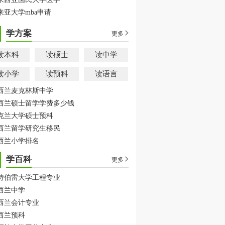
来亚大学mba申请
学方案
更多
读本科
读硕士
读中学
读小学
读预科
读语言
西兰麦克林斯中学
西兰硕士留学学费多少钱
克兰大学硕士预科
西兰留学研究生移民
西兰小学排名
学百科
更多
特伯雷大学工程专业
西兰中学
西兰会计专业
西兰预科