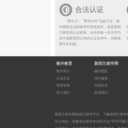
合法认证
"黑中介"、"野鸡大学"无处不在，教
外拥有合法的留学经营执照外，也是新西
兰教育局认证机构，合作的每一所大学均
在中国教育部公布的认证名单中，切身保
障学生利益。
教外教育
新西兰留学网
教外简介
顾问团队
企业文化
境外服务
荣誉资质
代理合作
加入我们
联系我们
新西兰留学网
新西兰留学
平台，了解
新西兰留学
办公地址：安徽省合肥市包河区万达7号写字楼2