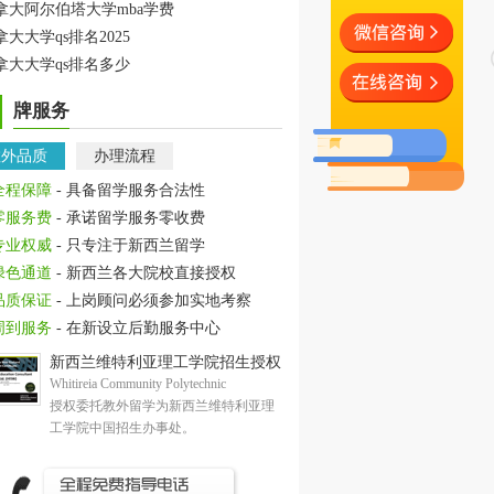
拿大阿尔伯塔大学mba学费
拿大大学qs排名2025
拿大大学qs排名多少
牌服务
教外品质
办理流程
全程保障
- 具备留学服务合法性
零服务费
- 承诺留学服务零收费
专业权威
- 只专注于新西兰留学
绿色通道
- 新西兰各大院校直接授权
品质保证
- 上岗顾问必须参加实地考察
周到服务
- 在新设立后勤服务中心