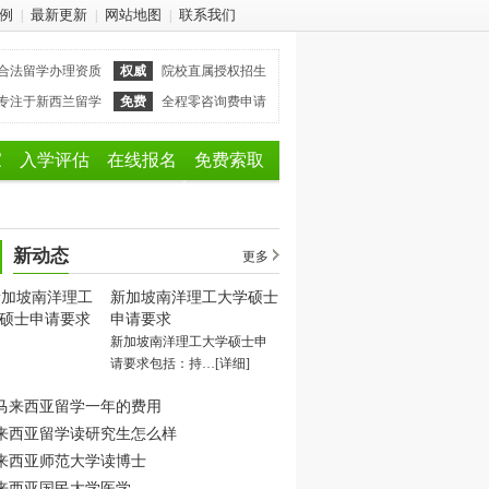
例
最新更新
网站地图
联系我们
|
|
|
合法留学办理资质
权威
院校直属授权招生
专注于新西兰留学
免费
全程零咨询费申请
家
入学评估
在线报名
免费索取
新动态
更多
新加坡南洋理工大学硕士
申请要求
新加坡南洋理工大学硕士申
请要求包括：持…
[详细]
马来西亚留学一年的费用
来西亚留学读研究生怎么样
来西亚师范大学读博士
来西亚国民大学医学