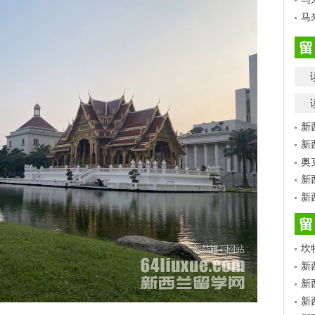
马
留
新
新
奥
新
新
留
坎
新
新
新