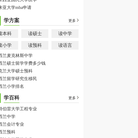
来亚大学mba申请
学方案
更多
读本科
读硕士
读中学
读小学
读预科
读语言
西兰麦克林斯中学
西兰硕士留学学费多少钱
克兰大学硕士预科
西兰留学研究生移民
西兰小学排名
学百科
更多
特伯雷大学工程专业
西兰中学
西兰会计专业
西兰预科