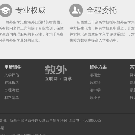
专业权威
全程委托
教外留学汇集海外归国精英智囊团，
新西兰五十余所学校授权教外留学为
所有顾问老师上岗前除了专业培训，保障
中方招生代表，拥有学校直申通道；开发
学生咨询办理服务的专业性，年均千余案
并实施《新西兰留学入学评估系统》，对
例是教外留学最好的证实。
接校方数据库提高入学准确率。
申请留学
留学方案
其
入学评估
读硕士
网
在线报名
读本科
网
办理流程
读中学
最
材料清单
读小学
投
费用
、
新西兰留学条件
以及
新西兰留学移民
请致电：4008066065
3层