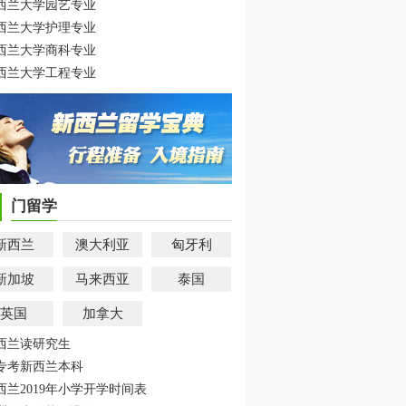
西兰大学园艺专业
西兰大学护理专业
西兰大学商科专业
西兰大学工程专业
门留学
新西兰
澳大利亚
匈牙利
新加坡
马来西亚
泰国
英国
加拿大
西兰读研究生
专考新西兰本科
西兰2019年小学开学时间表