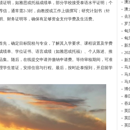
澳
绩证明，如雅思或托福成绩单，部分学校接受泰语水平证明；个
澳
荐信，通常需2-3封，由教授或工作上级撰写；研究计划书（针
去
明、财务证明等，确保有足够资金支付学费及生活费。
罗
匈
匈
首先，确定目标院校与专业，了解其入学要求、课程设置及学费
新
成绩单、学位证书、语言成绩（如雅思或托福）、个人陈述、推
2
品集。随后，在线提交申请并缴纳申请费。等待审核期间，可准
新
马
理学生签证，安排住宿与行程。最后，按时赴泰报到，开启留学
马
马
博
泰
吞
英
英
英