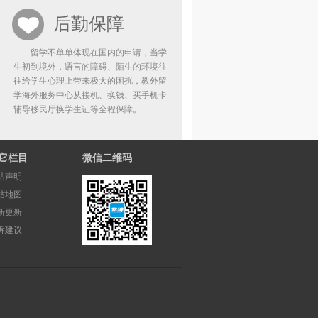
后勤保障
留学不单单体现在国内的申请，当学
生初到境外，语言的障碍、陌生的环境往
往给学生心理上带来极大的困扰，教外留
学海外服务中心从接机、换钱、买手机卡
辅导移民厅换学生证等全程保障。
它栏目
微信二维码
站声明
站地图
新更新
诉建议