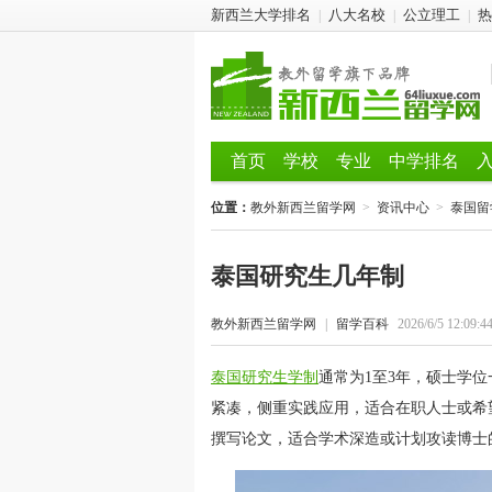
新西兰大学排名
八大名校
公立理工
热
|
|
|
首页
学校
专业
中学排名
位置：
教外新西兰留学网
>
资讯中心
>
泰国留
泰国研究生几年制
教外新西兰留学网
|
留学百科
2026/6/5 12:09:4
泰国研究生学制
通常为1至3年，硕士学位
紧凑，侧重实践应用，适合在职人士或希
撰写论文，适合学术深造或计划攻读博士