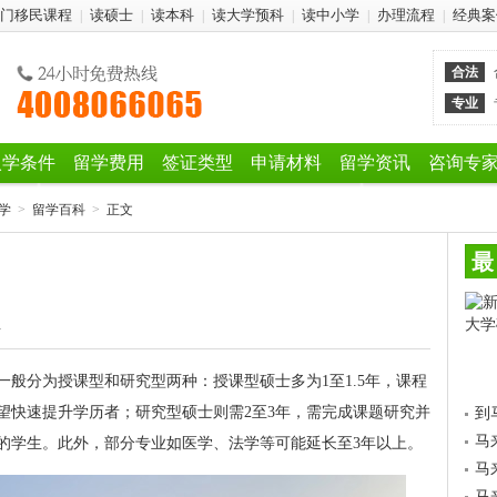
门移民课程
读硕士
读本科
读大学预科
读中小学
办理流程
经典案
|
|
|
|
|
|
合法
专业
入学条件
留学费用
签证类型
申请材料
留学资讯
咨询专
学
>
留学百科
>
正文
最
4
一般分为授课型和研究型两种：授课型硕士多为1至1.5年，课程
望快速提升学历者；研究型硕士则需2至3年，需完成课题研究并
到
马
的学生。此外，部分专业如医学、法学等可能延长至3年以上。
马
马