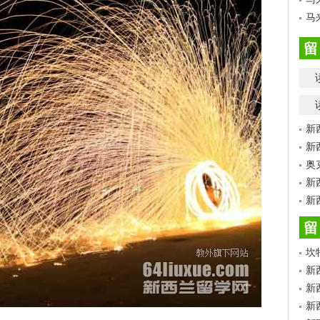
马
留
新
新
奥
新
新
留
坎
新
新
新