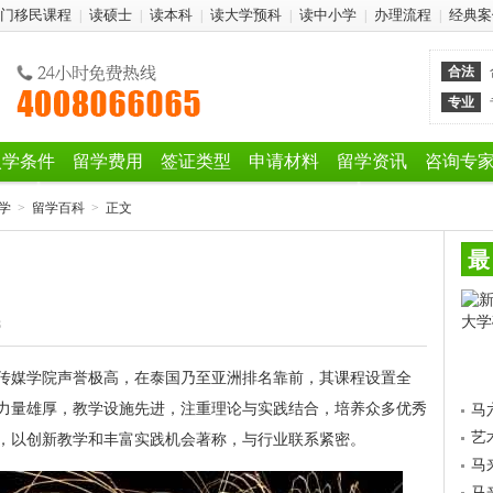
门移民课程
读硕士
读本科
读大学预科
读中小学
办理流程
经典案
|
|
|
|
|
|
合法
专业
入学条件
留学费用
签证类型
申请材料
留学资讯
咨询专
学
>
留学百科
>
正文
最
8
传媒学院声誉极高，在泰国乃至亚洲排名靠前，其课程设置全
力量雄厚，教学设施先进，注重理论与实践结合，培养众多优秀
马
艺
，以创新教学和丰富实践机会著称，与行业联系紧密。
马
马