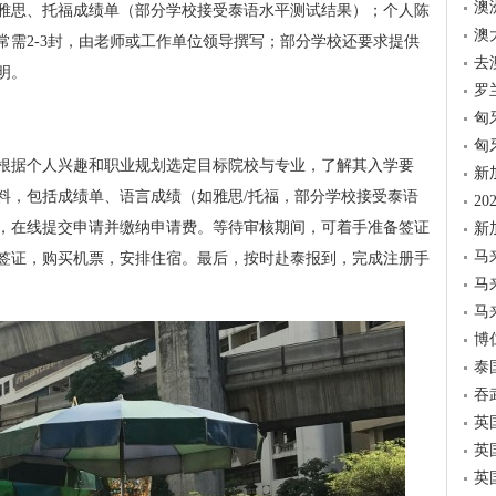
澳
雅思、托福成绩单（部分学校接受泰语水平测试结果）；个人陈
澳
常需2-3封，由老师或工作单位领导撰写；部分学校还要求提供
去
明。
罗
匈
匈
根据个人兴趣和职业规划选定目标院校与专业，了解其入学要
新
料，包括成绩单、语言成绩（如雅思/托福，部分学校接受泰语
2
，在线提交申请并缴纳申请费。等待审核期间，可着手准备签证
新
马
签证，购买机票，安排住宿。最后，按时赴泰报到，完成注册手
马
马
博
泰
吞
英
英
英