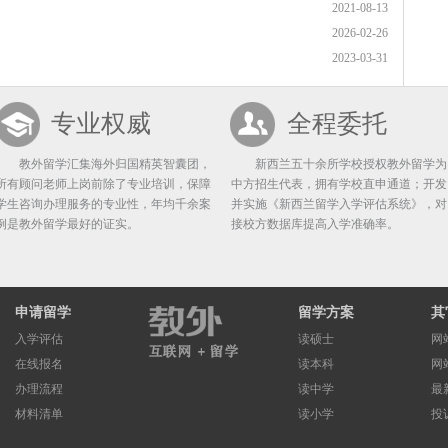
2021-08-13
2026-02-26
2023-03-31
专业权威
全程委托
教外留学汇集海外归国精英智囊团，
新西兰五十余所学校授权教外留学为
所有顾问老师上岗前除了专业培训，保障
中方招生代表，拥有学校直申通道；开发
学生咨询办理服务的专业性，年均千余案
并实施《新西兰留学入学评估系统》，对
例是教外留学最好的证实。
接校方数据库提高入学准确率。
申请留学
留学方案
其
入学评估
读硕士
网
在线报名
读本科
网
办理流程
读中学
最
材料清单
读小学
投