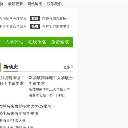
例
最新更新
网站地图
联系我们
|
|
|
合法留学办理资质
权威
院校直属授权招生
专注于新西兰留学
免费
全程零咨询费申请
家
入学评估
在线报名
免费索取
新动态
更多
新加坡南洋理工大学硕士
申请要求
新加坡南洋理工大学硕士申
请要求包括：持…
[详细]
六甲马来西亚技术大学QS排名
术生马来西亚留学费用
来西亚申请大学
来亚大学博特拉大学