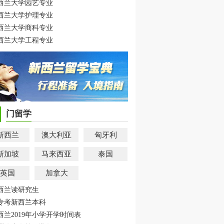
西兰大学园艺专业
西兰大学护理专业
西兰大学商科专业
西兰大学工程专业
门留学
新西兰
澳大利亚
匈牙利
新加坡
马来西亚
泰国
英国
加拿大
西兰读研究生
专考新西兰本科
西兰2019年小学开学时间表