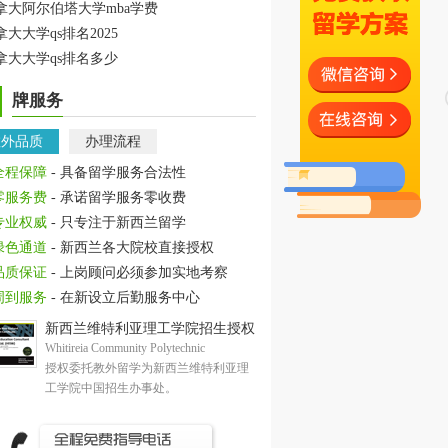
拿大阿尔伯塔大学mba学费
拿大大学qs排名2025
拿大大学qs排名多少
牌服务
教外品质
办理流程
全程保障
- 具备留学服务合法性
零服务费
- 承诺留学服务零收费
专业权威
- 只专注于新西兰留学
绿色通道
- 新西兰各大院校直接授权
品质保证
- 上岗顾问必须参加实地考察
周到服务
- 在新设立后勤服务中心