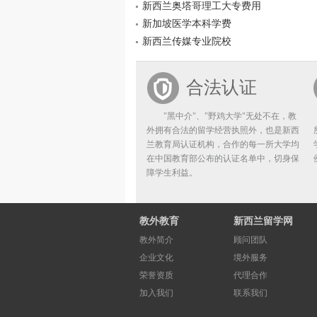
新西兰奥塔哥理工大专费用
新加坡医学本科学费
新西兰传媒专业院校
合法认证
"黑中介"、"野鸡大学"无处不在，教
外拥有合法的留学经营执照外，也是新西
兰教育局认证机构，合作的每一所大学均
在中国教育部公布的认证名单中，切身保
障学生利益。
教外教育
新西兰留学网
教外简介
顾问团队
企业文化
境外服务
荣誉资质
代理合作
加入我们
联系我们