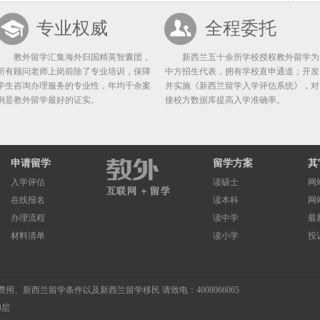
专业权威
全程委托
教外留学汇集海外归国精英智囊团，
新西兰五十余所学校授权教外留学为
所有顾问老师上岗前除了专业培训，保障
中方招生代表，拥有学校直申通道；开发
学生咨询办理服务的专业性，年均千余案
并实施《新西兰留学入学评估系统》，对
例是教外留学最好的证实。
接校方数据库提高入学准确率。
申请留学
留学方案
其
入学评估
读硕士
网
在线报名
读本科
网
办理流程
读中学
最
材料清单
读小学
投
费用
、
新西兰留学条件
以及
新西兰留学移民
请致电：4008066065
3层