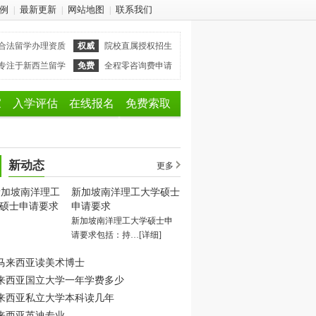
例
最新更新
网站地图
联系我们
|
|
|
合法留学办理资质
权威
院校直属授权招生
专注于新西兰留学
免费
全程零咨询费申请
家
入学评估
在线报名
免费索取
新动态
更多
新加坡南洋理工大学硕士
申请要求
新加坡南洋理工大学硕士申
请要求包括：持…
[详细]
马来西亚读美术博士
来西亚国立大学一年学费多少
来西亚私立大学本科读几年
来西亚英迪专业