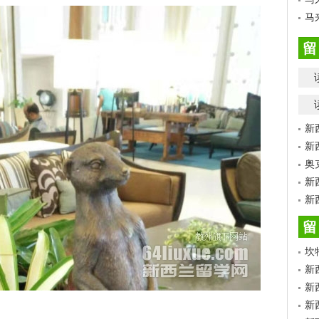
马
留
新
新
奥
新
新
留
坎
新
新
新