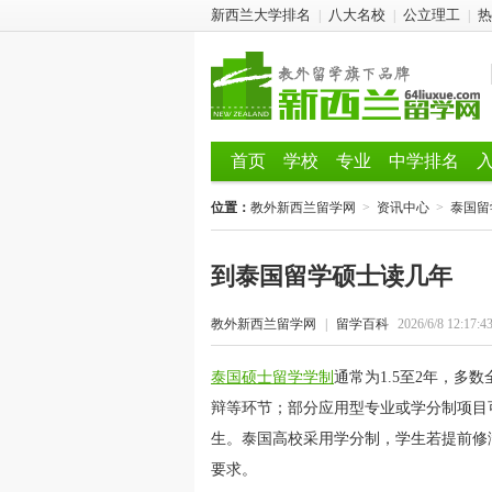
新西兰大学排名
八大名校
公立理工
热
|
|
|
首页
学校
专业
中学排名
位置：
教外新西兰留学网
>
资讯中心
>
泰国留
到泰国留学硕士读几年
教外新西兰留学网
|
留学百科
2026/6/8 12:17:4
泰国硕士留学学制
通常为1.5至2年，多
辩等环节；部分应用型专业或学分制项目
生。泰国高校采用学分制，学生若提前修
要求。