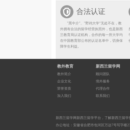
合法认证
"黑中介"、"野鸡大学"无处不在，教
外拥有合法的留学经营执照外，也是新西
兰教育局认证机构，合作的每一所大学均
在中国教育部公布的认证名单中，切身保
障学生利益。
教外教育
新西兰留学网
教外简介
顾问团队
企业文化
境外服务
荣誉资质
代理合作
加入我们
联系我们
新西兰留学网
新西兰留学
平台，了解
新西兰留学
办公地址：安徽省合肥市包河区万达7号写字楼2