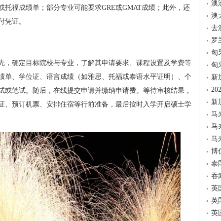
澳
托福成绩单；部分专业可能要求GRE或GMAT成绩；此外，还
澳
付凭证。
去
罗
匈
先，确定目标院校与专业，了解其申请要求、课程设置及学费等
匈
绩单、学位证、语言成绩（如雅思、托福或泰语水平证明）、个
新
2
试或笔试。随后，在线提交申请并缴纳申请费。等待审核结果，
新
证、预订机票、安排住宿等行前准备，最后按时入学开启硕士学
马
马
马
博
泰
吞
英
英
英