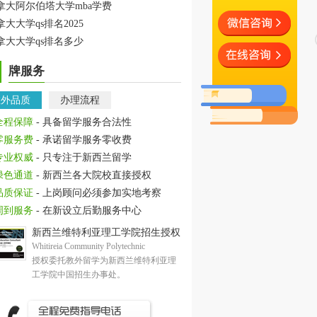
拿大阿尔伯塔大学mba学费
拿大大学qs排名2025
拿大大学qs排名多少
牌服务
教外品质
办理流程
全程保障
- 具备留学服务合法性
零服务费
- 承诺留学服务零收费
专业权威
- 只专注于新西兰留学
绿色通道
- 新西兰各大院校直接授权
品质保证
- 上岗顾问必须参加实地考察
周到服务
- 在新设立后勤服务中心