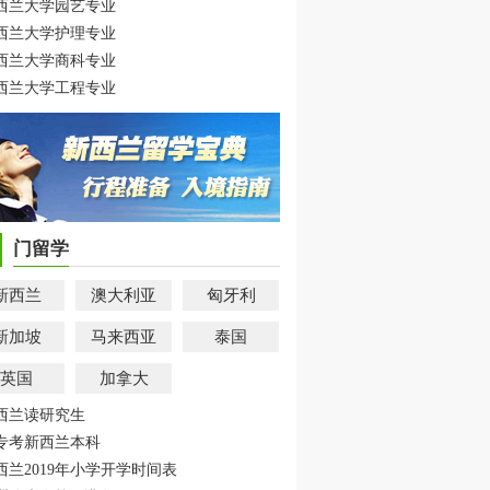
西兰大学园艺专业
西兰大学护理专业
西兰大学商科专业
西兰大学工程专业
门留学
新西兰
澳大利亚
匈牙利
新加坡
马来西亚
泰国
英国
加拿大
西兰读研究生
专考新西兰本科
西兰2019年小学开学时间表