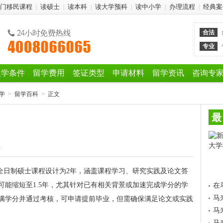
门移民课程
读硕士
读本科
读大学预科
读中小学
办理流程
经典案
|
|
|
|
|
|
合法
专业
入学条件
留学费用
签证类型
申请材料
留学资讯
咨询专
学
>
留学百科
>
正文
最
3
数全日制硕士课程设计为2年，涵盖课程学习、研究实践及论文答
可能缩短至1.5年，尤其针对已有相关背景或加速完成学分的学
在
马
满学分并通过考核，可申请提前毕业，但需确保满足论文或实践
马
马