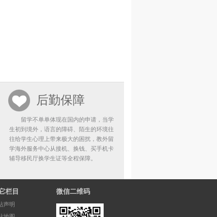
后勤保障
留学不单单体现在国内的申请，当学
生初到境外，语言的障碍、陌生的环境往
往给学生心理上带来极大的困扰，教外留
学海外服务中心从接机、换钱、买手机卡
辅导移民厅换学生证等全程保障。
它栏目
微信二维码
站声明
站地图