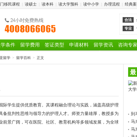
门移民课程
读硕士
读本科
读大学预科
读中小学
办理流程
经典案
|
|
|
|
|
|
合法
专业
入学条件
留学费用
签证类型
申请材料
留学资讯
咨询专
亚留学
>
留学百科
>
正文
最
5
国际学生提供优质教育。其课程融合理论与实践，涵盖高级护理
具备批判性思维与领导力的护理人才。师资力量雄厚，教授多为
到
马
业前景广阔，可在医院、社区、教育机构等多领域发展，为全球
马
马