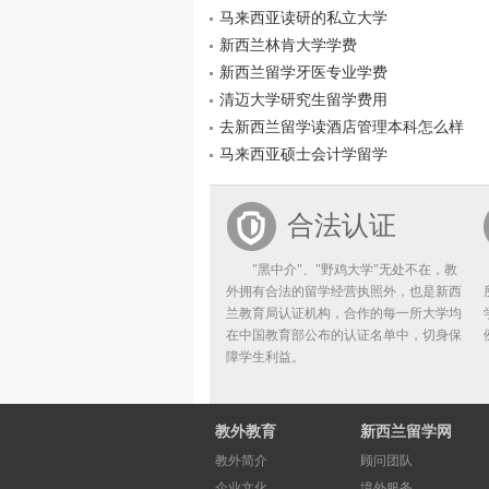
马来西亚读研的私立大学
新西兰林肯大学学费
新西兰留学牙医专业学费
清迈大学研究生留学费用
去新西兰留学读酒店管理本科怎么样
马来西亚硕士会计学留学
合法认证
"黑中介"、"野鸡大学"无处不在，教
外拥有合法的留学经营执照外，也是新西
兰教育局认证机构，合作的每一所大学均
在中国教育部公布的认证名单中，切身保
障学生利益。
教外教育
新西兰留学网
教外简介
顾问团队
企业文化
境外服务