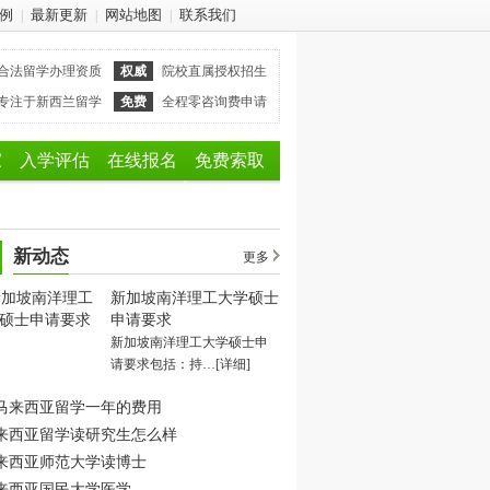
例
最新更新
网站地图
联系我们
|
|
|
合法留学办理资质
权威
院校直属授权招生
专注于新西兰留学
免费
全程零咨询费申请
家
入学评估
在线报名
免费索取
新动态
更多
新加坡南洋理工大学硕士
申请要求
新加坡南洋理工大学硕士申
请要求包括：持…
[详细]
马来西亚留学一年的费用
来西亚留学读研究生怎么样
来西亚师范大学读博士
来西亚国民大学医学