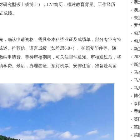
澳
对研究型硕士或博士）；CV/简历，概述教育背景、工作经历
澳
AT成绩。
去
罗
匈
先，确认申请资格，需具备本科毕业证及成绩单，部分专业有特
匈
述、推荐信、语言成绩（如雅思6.0+）、护照复印件等。随
新
2
缴纳申请费。等待审核期间，可关注邮件通知。审核通过后，将
新
纳学费。最后，办理签证、预订机票、安排住宿，准备赴马留
马
马
马
博
泰
吞
英
英
英