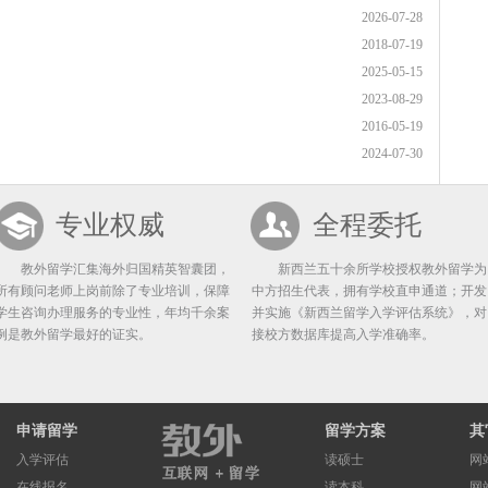
2026-07-28
2018-07-19
2025-05-15
2023-08-29
2016-05-19
2024-07-30
专业权威
全程委托
教外留学汇集海外归国精英智囊团，
新西兰五十余所学校授权教外留学为
所有顾问老师上岗前除了专业培训，保障
中方招生代表，拥有学校直申通道；开发
学生咨询办理服务的专业性，年均千余案
并实施《新西兰留学入学评估系统》，对
例是教外留学最好的证实。
接校方数据库提高入学准确率。
申请留学
留学方案
其
入学评估
读硕士
网
在线报名
读本科
网