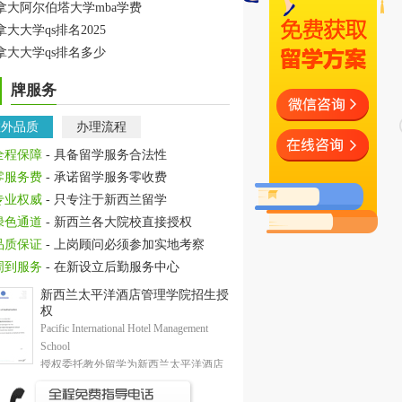
拿大阿尔伯塔大学mba学费
拿大大学qs排名2025
拿大大学qs排名多少
牌服务
教外品质
办理流程
全程保障
- 具备留学服务合法性
零服务费
- 承诺留学服务零收费
专业权威
- 只专注于新西兰留学
绿色通道
- 新西兰各大院校直接授权
品质保证
- 上岗顾问必须参加实地考察
周到服务
- 在新设立后勤服务中心