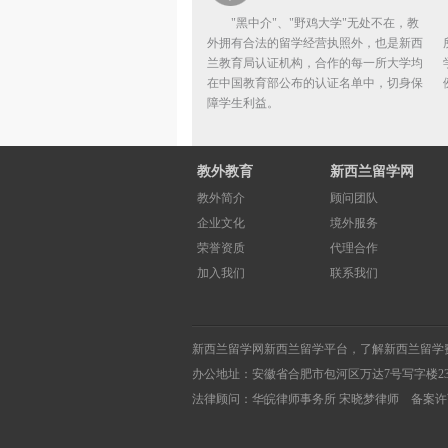
"黑中介"、"野鸡大学"无处不在，教
外拥有合法的留学经营执照外，也是新西
兰教育局认证机构，合作的每一所大学均
在中国教育部公布的认证名单中，切身保
障学生利益。
教外教育
新西兰留学网
教外简介
顾问团队
企业文化
境外服务
荣誉资质
代理合作
加入我们
联系我们
新西兰留学网
新西兰留学
平台，了解
新西兰留学
办公地址：安徽省合肥市包河区万达7号写字楼2
法律顾问：华皖律师事务所 宋晓梦律师 备案