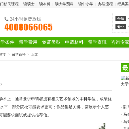
门移民课程
读硕士
读本科
读大学预科
读中小学
办理流程
经典案
|
|
|
|
|
|
合法
专业
入学条件
留学费用
签证类型
申请材料
留学资讯
咨询专
留学
>
留学百科
>
正文
最
02
学术上，通常要求申请者拥有相关艺术领域的本科学位，成绩优
相应水平，部分院校可能要求更高；作品集是关键，需展示个人艺
到
马
可能要求面试或提供推荐信。
马
马