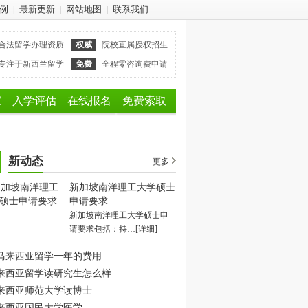
例
最新更新
网站地图
联系我们
|
|
|
合法留学办理资质
权威
院校直属授权招生
专注于新西兰留学
免费
全程零咨询费申请
家
入学评估
在线报名
免费索取
新动态
更多
新加坡南洋理工大学硕士
申请要求
新加坡南洋理工大学硕士申
请要求包括：持…
[详细]
马来西亚留学一年的费用
来西亚留学读研究生怎么样
来西亚师范大学读博士
来西亚国民大学医学