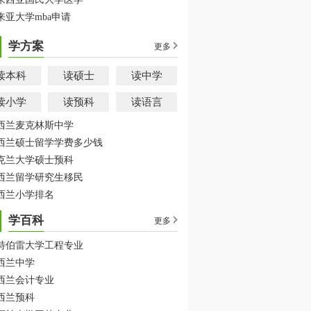
来亚大学mba申请
学方案
更多
读本科
读硕士
读中学
读小学
读预科
读语言
西兰麦克林斯中学
西兰硕士留学学费多少钱
克兰大学硕士预科
西兰留学研究生移民
西兰小学排名
学百科
更多
特伯雷大学工程专业
西兰中学
西兰会计专业
西兰预科