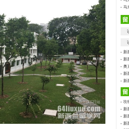
马
留
新
新
奥
新
新
留
坎
新
新
新