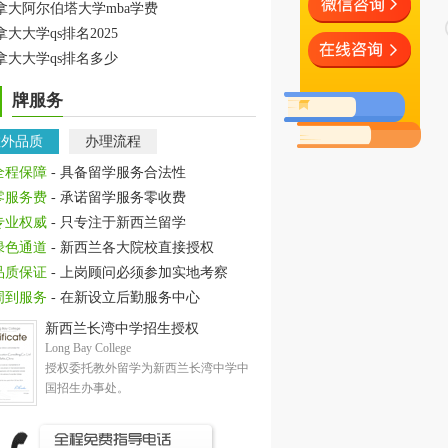
拿大阿尔伯塔大学mba学费
拿大大学qs排名2025
拿大大学qs排名多少
牌服务
教外品质
办理流程
全程保障
- 具备留学服务合法性
零服务费
- 承诺留学服务零收费
专业权威
- 只专注于新西兰留学
绿色通道
- 新西兰各大院校直接授权
品质保证
- 上岗顾问必须参加实地考察
周到服务
- 在新设立后勤服务中心