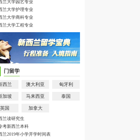
西兰大学园艺专业
西兰大学护理专业
西兰大学商科专业
西兰大学工程专业
门留学
新西兰
澳大利亚
匈牙利
新加坡
马来西亚
泰国
英国
加拿大
西兰读研究生
专考新西兰本科
西兰2019年小学开学时间表