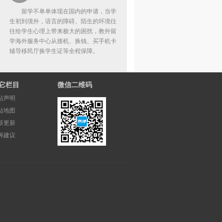
留学不单单体现在国内的申请，当学
生初到境外，语言的障碍、陌生的环境往
往给学生心理上带来极大的困扰，教外留
学海外服务中心从接机、换钱、买手机卡
辅导移民厅换学生证等全程保障。
它栏目
微信二维码
站声明
站地图
新更新
诉建议