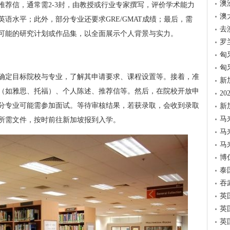
澳
推荐信，通常需2-3封，由教授或行业专家撰写，评价学术能力
澳
语水平；此外，部分专业还要求GRE/GMAT成绩；最后，需
去
可能的研究计划或作品集，以全面展示个人背景与实力。
罗
匈
匈
确定目标院校与专业，了解其申请要求、课程设置等。接着，准
新
（如雅思、托福）、个人陈述、推荐信等。然后，在院校开放申
2
分专业可能需参加面试。等待审核结果，若获录取，会收到录取
新
马
所需文件，按时前往新加坡报到入学。
马
马
博
泰
吞
英
英
英