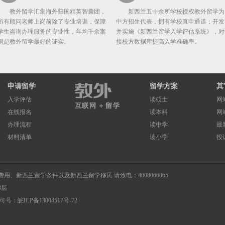
教外留学汇集海外归国精英智囊团，
新西兰五十余所学校授权教外留学为
所有顾问老师上岗前除了专业培训，保障
中方招生代表，拥有学校直申通道；开发
学生咨询办理服务的专业性，年均千余案
并实施《新西兰留学入学评估系统》，对
例是教外留学最好的证实。
接校方数据库提高入学准确率。
申请留学
留学方案
其
入学评估
读硕士
网
在线报名
读本科
网
办理流程
读中学
最
材料清单
读小学
投
费用
、
新西兰留学条件
以及
新西兰留学移民
请致电：4008066065
3层
许可号：
皖ICP备13004517号-72