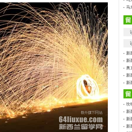
马
留
新
新
奥
新
新
留
坎
新
新
新