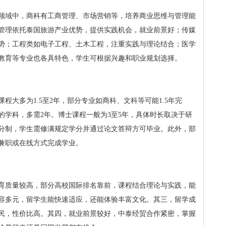
领域中，商科有工商管理、市场营销等，培养商业思维与管理能
管理依托泰国旅游产业优势，提供实践机会，就业前景好；传媒
势；工程类如电子工程、土木工程，注重实践与理论结合；医学
教育等专业也各具特色，学生可根据兴趣和职业规划选择。
程大多为1.5至2年，部分专业如商科、文科等可能1.5年完
的学科，多需2年。博士课程一般为3至5年，具体时长取决于研
分制，学生需修满规定学分并通过论文答辩方可毕业。此外，部
兼职或在线方式完成学业。
育质量较高，部分高校国际排名靠前，课程结合理论与实践，能
容多元，留学生能快速适应，还能体验丰富文化。其三，留学成
民，性价比高。其四，就业前景较好，中泰经贸合作紧密，掌握