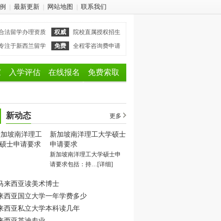
例
最新更新
网站地图
联系我们
|
|
|
合法留学办理资质
权威
院校直属授权招生
专注于新西兰留学
免费
全程零咨询费申请
家
入学评估
在线报名
免费索取
新动态
更多
新加坡南洋理工大学硕士
申请要求
新加坡南洋理工大学硕士申
请要求包括：持…
[详细]
马来西亚读美术博士
来西亚国立大学一年学费多少
来西亚私立大学本科读几年
来西亚英迪专业