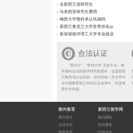
去新西兰读研究生
马来西亚研究生费用
梅西大学预科承认托福吗
新西兰奥克兰大学世界排名qs
新加坡南洋理工大学专业就业
合法认证
"黑中介"、"野鸡大学"无处不在，教
外拥有合法的留学经营执照外，也是新西
兰教育局认证机构，合作的每一所大学均
在中国教育部公布的认证名单中，切身保
障学生利益。
教外教育
新西兰留学网
教外简介
顾问团队
企业文化
境外服务
荣誉资质
代理合作