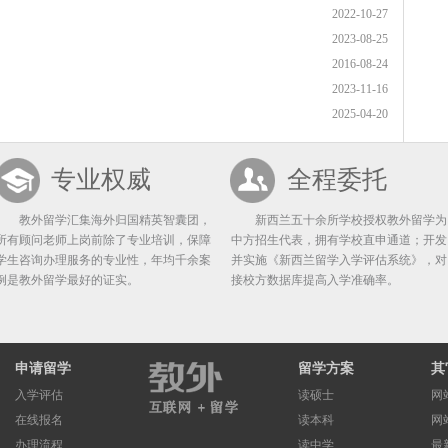
2022-10-27
2023-08-25
2016-08-24
2023-11-16
2025-04-20
专业权威
全程委托
教外留学汇集海外归国精英智囊团，
新西兰五十余所学校授权教外留学为
所有顾问老师上岗前除了专业培训，保障
中方招生代表，拥有学校直申通道；开发
学生咨询办理服务的专业性，年均千余案
并实施《新西兰留学入学评估系统》，对
例是教外留学最好的证实。
接校方数据库提高入学准确率。
申请留学
留学方案
其
入学评估
读硕士
网
在线报名
读本科
网
办理流程
读中学
最