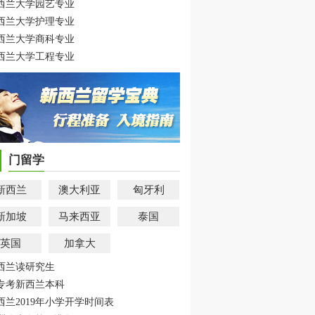
西兰大学园艺专业
西兰大学护理专业
西兰大学商科专业
西兰大学工程专业
门留学
新西兰
澳大利亚
匈牙利
新加坡
马来西亚
泰国
英国
加拿大
西兰读研究生
专考新西兰本科
西兰2019年小学开学时间表