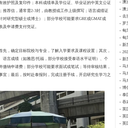
澳
有效护照及复印件；本科成绩单及学位证、毕业证的中英文公证
澳
；推荐信，通常需2-3封，由教授或工作上级撰写；语言成绩证
去
对研究型硕士或博士）；部分学校可能要求GRE或GMAT成
罗
表及申请费支付凭证。
匈
匈
新
首先，确定目标院校与专业，了解入学要求及课程设置；其次，
2
、语言成绩（如雅思/托福，部分学校接受泰语水平证明）、个
新
马
并缴纳申请费；部分学校可能要求面试或笔试；等待审核结果，
马
事宜；最后，按时赴泰报到，完成注册手续，开启研究生学习之
马
博
泰
吞
英
英
英