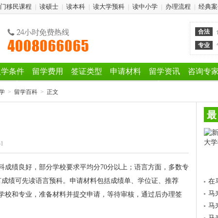
门移民课程
读硕士
读本科
读大学预科
读中小学
办理流程
经典案
|
|
|
|
|
|
合法
专业
入学条件
留学费用
签证类型
申请材料
留学资讯
咨询专
学
>
留学百科
>
正文
最
51
科成绩良好，部分学校要求平均分70分以上；语言方面，多数专
，无语言成绩可先读语言预科。申请材料包括成绩单、学位证、推荐
在
马
学校和专业，准备材料并提交申请，等待审核，通过后办理签
马
马