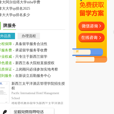
拿大阿尔伯塔大学mba学费
拿大大学qs排名2025
拿大大学qs排名多少
牌服务
教外品质
办理流程
全程保障
- 具备留学服务合法性
零服务费
- 承诺留学服务零收费
专业权威
- 只专注于新西兰留学
绿色通道
- 新西兰各大院校直接授权
品质保证
- 上岗顾问必须参加实地考察
周到服务
- 在新设立后勤服务中心