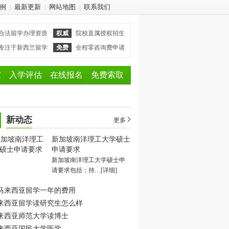
例
最新更新
网站地图
联系我们
|
|
|
合法留学办理资质
权威
院校直属授权招生
专注于新西兰留学
免费
全程零咨询费申请
家
入学评估
在线报名
免费索取
新动态
更多
新加坡南洋理工大学硕士
申请要求
新加坡南洋理工大学硕士申
请要求包括：持…
[详细]
马来西亚留学一年的费用
来西亚留学读研究生怎么样
来西亚师范大学读博士
来西亚国民大学医学