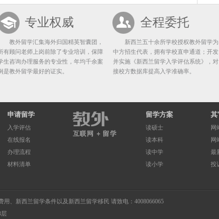
专业权威
全程委托
教外留学汇集海外归国精英智囊团，
新西兰五十余所学校授权教外留学为
所有顾问老师上岗前除了专业培训，保障
中方招生代表，拥有学校直申通道；开发
学生咨询办理服务的专业性，年均千余案
并实施《新西兰留学入学评估系统》，对
例是教外留学最好的证实。
接校方数据库提高入学准确率。
申请留学
留学方案
其
入学评估
读硕士
网
在线报名
读本科
网
办理流程
读中学
最
材料清单
读小学
投
费用
、
新西兰留学条件
以及
新西兰留学移民
请致电：4008066065
3层