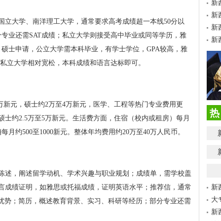
新
新
国立大学、南洋理工大学，通常要求高考成绩超一本线50分以
新
绩，部分专业还需SAT成绩；私立大学则接受高中毕业或同等学历，雅
新
言课程。硕士申请，公立大学需本科毕业，有学士学位，GPA较高，雅
；私立大学相对宽松，本科成绩和语言达标即可。
3万新元，硕士约2万至4万新元，医学、工程等热门专业费用更
热
硕士约2.5万至5万新元。生活费方面，住宿（校内或租房）每月
销每月约500至1000新元。整体年均费用约20万至40万人民币。
陈述，阐述留学动机、学术兴趣与职业规划；成绩单，需学校盖
言成绩证明，如雅思或托福成绩，证明英语水平；推荐信，通常
新
大
个人优势；简历，概述教育背景、实习、科研等经历；部分专业还需
新