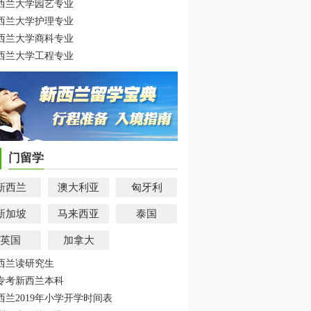
西兰大学园艺专业
西兰大学护理专业
西兰大学商科专业
西兰大学工程专业
门留学
新西兰
澳大利亚
匈牙利
新加坡
马来西亚
泰国
英国
加拿大
西兰读研究生
专考新西兰本科
西兰2019年小学开学时间表