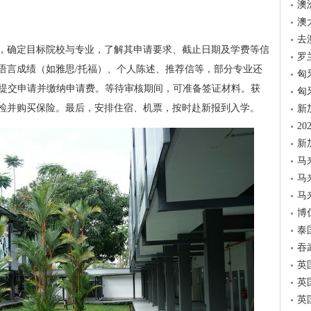
澳
澳
去
，确定目标院校与专业，了解其申请要求、截止日期及学费等信
罗
语言成绩（如雅思/托福）、个人陈述、推荐信等，部分专业还
匈
在线提交申请并缴纳申请费。等待审核期间，可准备签证材料。获
匈
检并购买保险。最后，安排住宿、机票，按时赴新报到入学。
新
2
新
马
马
马
博
泰
吞
英
英
英