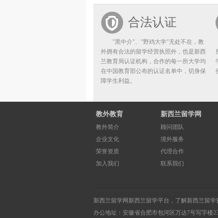
合法认证
"黑中介"、"野鸡大学"无处不在，教
外拥有合法的留学经营执照外，也是新西
兰教育局认证机构，合作的每一所大学均
在中国教育部公布的认证名单中，切身保
障学生利益。
教外教育
新西兰留学网
教外简介
顾问团队
企业文化
境外服务
荣誉资质
代理合作
加入我们
联系我们
新西兰留学网
新西兰留学
平台，了解
新西兰留学
办公地址：安徽省合肥市包河区万达7号写字楼2