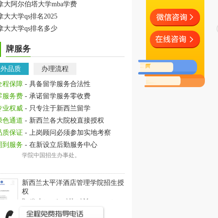
拿大阿尔伯塔大学mba学费
拿大大学qs排名2025
拿大大学qs排名多少
牌服务
教外品质
办理流程
全程保障
- 具备留学服务合法性
零服务费
- 承诺留学服务零收费
专业权威
- 只专注于新西兰留学
绿色通道
- 新西兰各大院校直接授权
品质保证
- 上岗顾问必须参加实地考察
周到服务
- 在新设立后勤服务中心