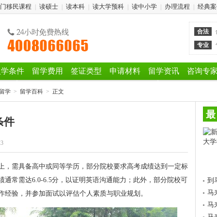
门移民课程
读硕士
读本科
读大学预科
读中小学
办理流程
经典案
|
|
|
|
|
|
合法
专业
入学条件
留学费用
签证类型
申请材料
留学资讯
咨询专
留学
>
留学百科
>
正文
最
条件
23
上，需具备高中或同等学历，部分院校要求高考成绩达到一定标
通常需达6.0-6.5分，以证明英语沟通能力；此外，部分院校可
到
马
作经验，并参加面试以评估个人素质与职业规划。
马
马