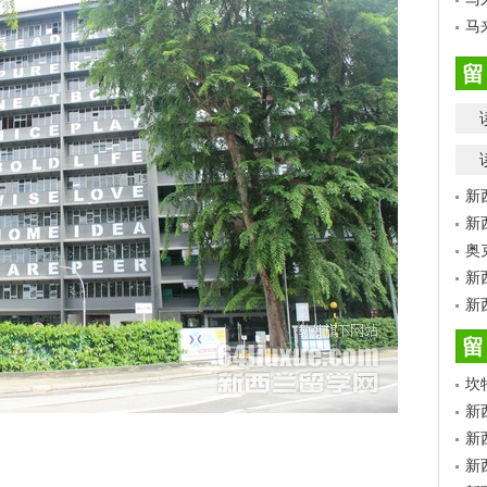
马
留
新
新
奥
新
新
留
坎
新
新
新