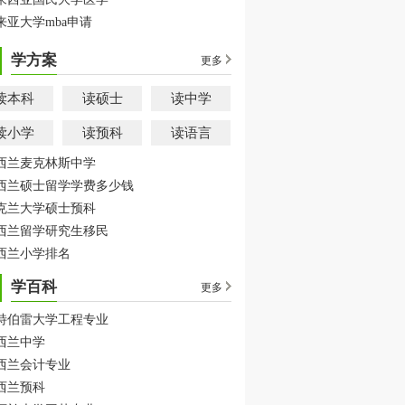
来亚大学mba申请
学方案
更多
读本科
读硕士
读中学
读小学
读预科
读语言
西兰麦克林斯中学
西兰硕士留学学费多少钱
克兰大学硕士预科
西兰留学研究生移民
西兰小学排名
学百科
更多
特伯雷大学工程专业
西兰中学
西兰会计专业
西兰预科