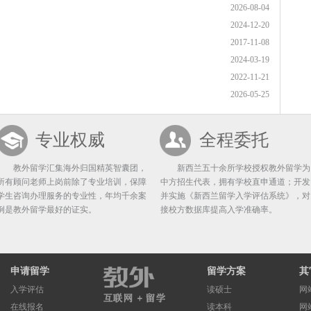
2026-08-04
2024-12-20
2017-11-08
2024-03-19
2022-11-21
2026-05-25
专业权威
全程委托
教外留学汇集海外归国精英智囊团，
新西兰五十余所学校授权教外留学为
所有顾问老师上岗前除了专业培训，保障
中方招生代表，拥有学校直申通道；开发
学生咨询办理服务的专业性，年均千余案
并实施《新西兰留学入学评估系统》，对
例是教外留学最好的证实。
接校方数据库提高入学准确率。
申请留学
留学方案
其
入学评估
读硕士
网
在线报名
读本科
网