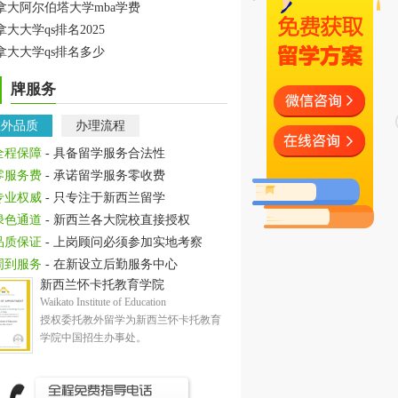
拿大阿尔伯塔大学mba学费
拿大大学qs排名2025
拿大大学qs排名多少
牌服务
教外品质
办理流程
全程保障
- 具备留学服务合法性
零服务费
- 承诺留学服务零收费
专业权威
- 只专注于新西兰留学
绿色通道
- 新西兰各大院校直接授权
品质保证
- 上岗顾问必须参加实地考察
周到服务
- 在新设立后勤服务中心