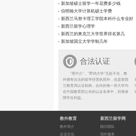
新加坡硕士留学一年花费多少钱
伯明翰大学计算机硕士学费
新西兰马努卡理工学院本科什么专业好
新西兰留学心理学
新西兰的奥克兰大学世界排名第几
新加坡国立大学学制几年
合法认证
"黑中介"、"野鸡大学"无处不在，教
外拥有合法的留学经营执照外，也是新西
兰教育局认证机构，合作的每一所大学均
在中国教育部公布的认证名单中，切身保
障学生利益。
教外教育
新西兰留学网
教外简介
顾问团队
企业文化
境外服务