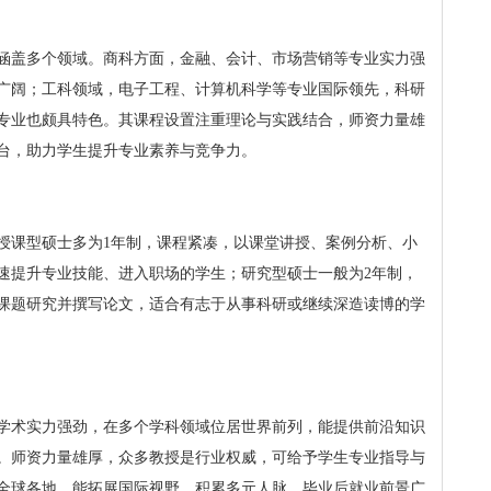
涵盖多个领域。商科方面，金融、会计、市场营销等专业实力强
广阔；工科领域，电子工程、计算机科学等专业国际领先，科研
专业也颇具特色。其课程设置注重理论与实践结合，师资力量雄
台，助力学生提升专业素养与竞争力。
，授课型硕士多为1年制，课程紧凑，以课堂讲授、案例分析、小
速提升专业技能、进入职场的学生；研究型硕士一般为2年制，
课题研究并撰写论文，适合有志于从事科研或继续深造读博的学
学术实力强劲，在多个学科领域位居世界前列，能提供前沿知识
。师资力量雄厚，众多教授是行业权威，可给予学生专业指导与
全球各地，能拓展国际视野、积累多元人脉。毕业后就业前景广