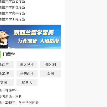
西兰大学园艺专业
西兰大学护理专业
西兰大学商科专业
西兰大学工程专业
门留学
新西兰
澳大利亚
匈牙利
新加坡
马来西亚
泰国
英国
加拿大
西兰读研究生
专考新西兰本科
西兰2019年小学开学时间表