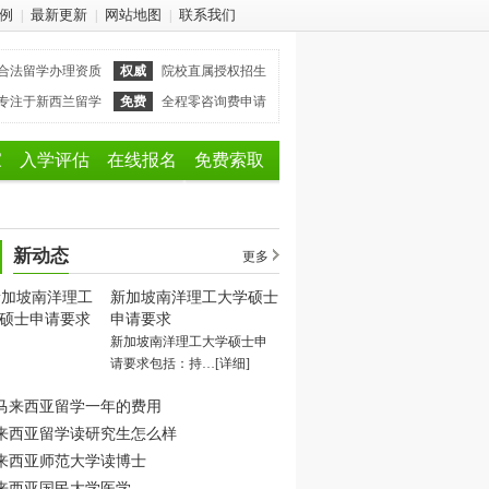
例
最新更新
网站地图
联系我们
|
|
|
合法留学办理资质
权威
院校直属授权招生
专注于新西兰留学
免费
全程零咨询费申请
家
入学评估
在线报名
免费索取
新动态
更多
新加坡南洋理工大学硕士
申请要求
新加坡南洋理工大学硕士申
请要求包括：持…
[详细]
马来西亚留学一年的费用
来西亚留学读研究生怎么样
来西亚师范大学读博士
来西亚国民大学医学