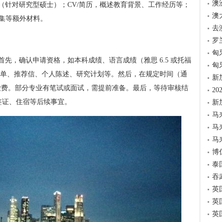
澳
（针对研究型硕士）；CV/简历，概述教育背景、工作经历等；
澳
品集等额外材料。
去
罗
匈
先，确认申请资格，如本科成绩、语言成绩（雅思 6.5 或托福
匈
成绩单、推荐信、个人陈述、研究计划等。然后，在规定时间（通
新
请并缴费。部分专业有笔试或面试，需提前准备。最后，等待审核结
2
理签证、住宿等后续事宜。
新
马
马
马
博
泰
吞
英
英
英