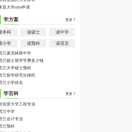
来亚大学mba申请
学方案
更多
读本科
读硕士
读中学
读小学
读预科
读语言
西兰麦克林斯中学
西兰硕士留学学费多少钱
克兰大学硕士预科
西兰留学研究生移民
西兰小学排名
学百科
更多
特伯雷大学工程专业
西兰中学
西兰会计专业
西兰预科