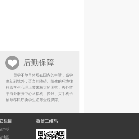
后勤保障
留学不单单体现在国内的申请，当学
生初到境外，语言的障碍、陌生的环境往
往给学生心理上带来极大的困扰，教外留
学海外服务中心从接机、换钱、买手机卡
辅导移民厅换学生证等全程保障。
它栏目
微信二维码
站声明
站地图