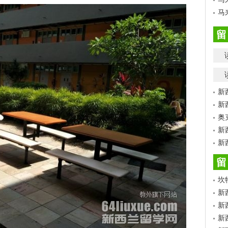
马
留
新
新
奥
新
新
留
坎
新
新
新