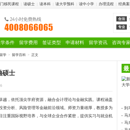
门移民课程
读硕士
读本科
读大学预科
读中小学
办理流程
经典案
|
|
|
|
|
|
合法
专业
入学条件
留学费用
签证类型
申请材料
留学资讯
咨询专
留学
>
留学百科
>
正文
最
融硕士
26
卓越，依托顶尖学府资源，融合会计理论与金融实践。课程涵盖
投资分析、风险管理等金融前沿领域。师资力量雄厚，教授多为
到
马
目注重国际视野培养，与全球企业合作紧密，提供实习与就业机
马
马