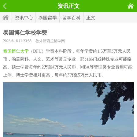
资讯正文
资讯中心
泰国留学
留学百科
正文
泰国博仁学校学费
2026/6/16 12:23:55
教外新西兰留学网
泰国博仁大学
（DPU）学费本科阶段，每年学费约1.5万至3万元人民
币，涵盖商科、人文、艺术等常见专业，部分热门或特殊专业可能略
高。硕士学费每年约2万至4万元人民币，MBA等管理类专业费用可能
上浮。博士学费相对更高，每年约3万至5万元人民币。