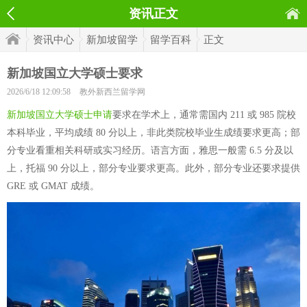
资讯正文
资讯中心
新加坡留学
留学百科
正文
新加坡国立大学硕士要求
2026/6/18 12:09:58
教外新西兰留学网
新加坡国立大学硕士申请
要求在学术上，通常需国内 211 或 985 院校
本科毕业，平均成绩 80 分以上，非此类院校毕业生成绩要求更高；部
分专业看重相关科研或实习经历。语言方面，雅思一般需 6.5 分及以
上，托福 90 分以上，部分专业要求更高。此外，部分专业还要求提供
GRE 或 GMAT 成绩。