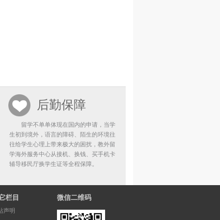
后勤保障
留学不单单体现在国内的申请，当学
生初到境外，语言的障碍、陌生的环境往
往给学生心理上带来极大的困扰，教外留
学海外服务中心从接机、换钱、买手机卡
辅导移民厅换学生证等全程保障。
它栏目
微信二维码
站声明