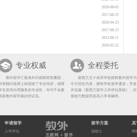
2026-08-05
2017-08-25
2020-04-23
2017-08-23
2023-08-11
2026-05-22
专业权威
全程委托
教外留学汇集海外归国精英智囊团，
新西兰五十余所学校授权教外留学为
所有顾问老师上岗前除了专业培训，保障
中方招生代表，拥有学校直申通道；开发
学生咨询办理服务的专业性，年均千余案
并实施《新西兰留学入学评估系统》，对
例是教外留学最好的证实。
接校方数据库提高入学准确率。
申请留学
留学方案
其
入学评估
读硕士
网