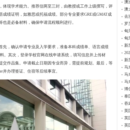
澳
，体现学术能力。推荐信两至三封，由教授或工作上级撰写，评
澳
成绩证明，如雅思或托福成绩。部分专业要求GRE或GMAT成
去
等也是必备材料，确保申请流程顺利进行。
罗
匈
匈
新
首先，确认申请专业及入学要求，准备本科成绩单、语言成绩
2
材料。其次，登录学校官网在线申请系统，填写信息并上传材
新
提交作品集。申请截止日期因专业而异，需提前规划。最后，等
马
fer并办理签证、住宿等后续事宜。
马
马
博
泰
吞
英
英
英