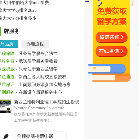
拿大阿尔伯塔大学mba学费
拿大大学qs排名2025
拿大大学qs排名多少
牌服务
教外品质
办理流程
全程保障
- 具备留学服务合法性
零服务费
- 承诺留学服务零收费
专业权威
- 只专注于新西兰留学
绿色通道
- 新西兰各大院校直接授权
品质保证
- 上岗顾问必须参加实地考察
周到服务
- 在新设立后勤服务中心