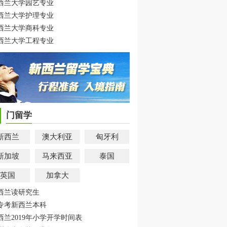
西兰大学园艺专业
西兰大学护理专业
西兰大学商科专业
西兰大学工程专业
门留学
新西兰
澳大利亚
匈牙利
新加坡
马来西亚
泰国
英国
加拿大
西兰读研究生
专考新西兰本科
西兰2019年小学开学时间表