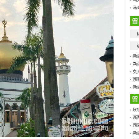
马
留
新
新
奥
新
新
留
坎
新
新
新