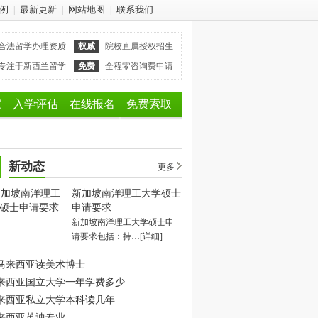
例
最新更新
网站地图
联系我们
|
|
|
合法留学办理资质
权威
院校直属授权招生
专注于新西兰留学
免费
全程零咨询费申请
家
入学评估
在线报名
免费索取
新动态
更多
新加坡南洋理工大学硕士
申请要求
新加坡南洋理工大学硕士申
请要求包括：持…
[详细]
马来西亚读美术博士
来西亚国立大学一年学费多少
来西亚私立大学本科读几年
来西亚英迪专业