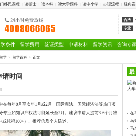
门移民课程
读硕士
读本科
读大学预科
读中小学
办理流程
经典案
|
|
|
|
|
|
合法
专业
入学条件
留学费用
签证类型
申请材料
留学资讯
咨询专
留学
>
留学百科
>
正文
最
申请时间
59
中在每年8月至次年1月或2月，国际商法、国际经济法等热门项
分专业如知识产权法可能延长至2月。建议申请人提前3-6个月准
在
马
+或托福100+）、推荐信及个人陈述。
马
马