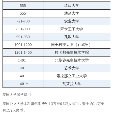
555
清迈大学
555
法政大学
721-730
农业大学
851-900
宋卡王子大学
901-950
孔敬大学
1001-1200
国王科技大学（吞武里）
1201-1400
拉卡邦先皇技术学院
1401+
北曼谷先皇技术大学
1
1401+
艺术大学
1
1401+
素拉那立工业大学
1
1401+
瓦莱拉大学
1
泰国大学留学费用
泰国公立大学本科每年学费约1.3万至6.6万人民币，硕士约2.4万至
10.2万人民币；