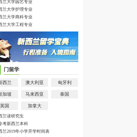
西兰大学园艺专业
西兰大学护理专业
西兰大学商科专业
西兰大学工程专业
门留学
新西兰
澳大利亚
匈牙利
新加坡
马来西亚
泰国
英国
加拿大
西兰读研究生
专考新西兰本科
西兰2019年小学开学时间表