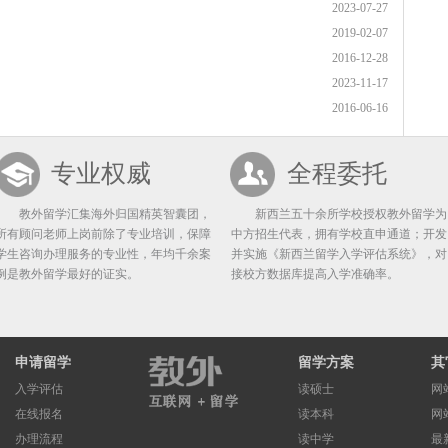
2023-07-27
2019-02-07
2016-12-28
2023-11-17
2016-06-16
专业权威
全程委托
教外留学汇集海外归国精英智囊团，
新西兰五十余所学校授权教外留学为
所有顾问老师上岗前除了专业培训，保障
中方招生代表，拥有学校直申通道；开发
学生咨询办理服务的专业性，年均千余案
并实施《新西兰留学入学评估系统》，对
例是教外留学最好的证实。
接校方数据库提高入学准确率。
申请留学
留学方案
其
入学评估
读硕士
网
在线报名
读本科
网
办理流程
读中学
最