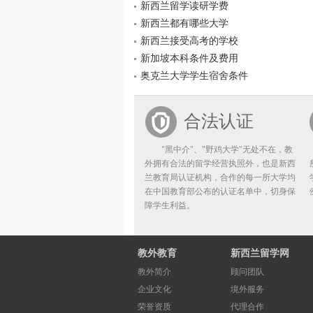
新西兰留学读研学费
新西兰都有哪些大学
新西兰接受高考的学校
新加坡本科条件及费用
奥克兰大学学生宿舍条件
合法认证
"黑中介"、"野鸡大学"无处不在，教
外拥有合法的留学经营执照外，也是新西
兰教育局认证机构，合作的每一所大学均
在中国教育部公布的认证名单中，切身保
障学生利益。
教外教育
新西兰留学网
教外简介
顾问团队
企业文化
境外服务
荣誉资质
代理合作