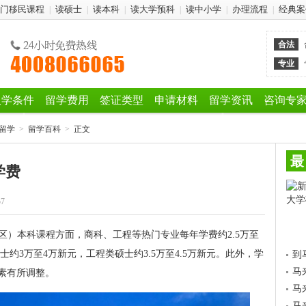
门移民课程
读硕士
读本科
读大学预科
读中小学
办理流程
经典案
|
|
|
|
|
|
合法
专业
入学条件
留学费用
签证类型
申请材料
留学资讯
咨询专
留学
>
留学百科
>
正文
最
学费
57
校区）本科课程方面，商科、工程等热门专业每年学费约2.5万至
士约3万至4万新元，工程类硕士约3.5万至4.5万新元。此外，学
到
马
素有所调整。
马
马