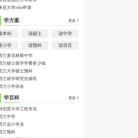
来亚大学mba申请
学方案
更多
读本科
读硕士
读中学
读小学
读预科
读语言
西兰麦克林斯中学
西兰硕士留学学费多少钱
克兰大学硕士预科
西兰留学研究生移民
西兰小学排名
学百科
更多
特伯雷大学工程专业
西兰中学
西兰会计专业
西兰预科