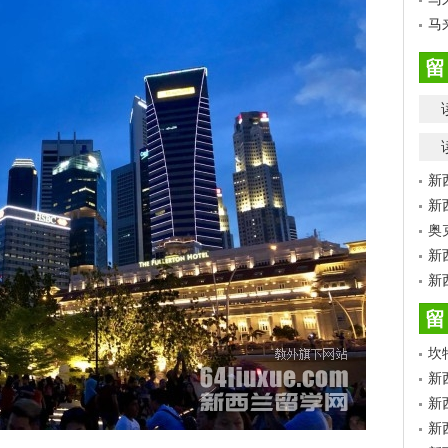
马
留
新
新
奥
新
新
留
坎
新
新
新