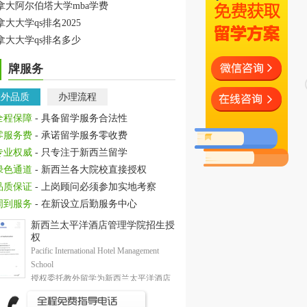
拿大阿尔伯塔大学mba学费
拿大大学qs排名2025
拿大大学qs排名多少
牌服务
教外品质
办理流程
全程保障
- 具备留学服务合法性
零服务费
- 承诺留学服务零收费
专业权威
- 只专注于新西兰留学
绿色通道
- 新西兰各大院校直接授权
品质保证
- 上岗顾问必须参加实地考察
周到服务
- 在新设立后勤服务中心