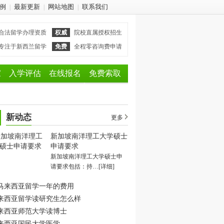
例
最新更新
网站地图
联系我们
|
|
|
合法留学办理资质
权威
院校直属授权招生
专注于新西兰留学
免费
全程零咨询费申请
家
入学评估
在线报名
免费索取
新动态
更多
新加坡南洋理工大学硕士
申请要求
新加坡南洋理工大学硕士申
请要求包括：持…
[详细]
马来西亚留学一年的费用
来西亚留学读研究生怎么样
来西亚师范大学读博士
来西亚国民大学医学