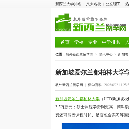
新西兰大学排名
八大名校
公立理工
热
|
|
|
首页
学校
专业
中学排名
位置：
教外新西兰留学网
>
资讯中心
>
新加坡
新加坡爱尔兰都柏林大学
教外新西兰留学网
|
留学百科
2026/6/22 11:25:
新加坡爱尔兰都柏林大学
（UCD新加坡
3.5万新元；硕士课程学费则更高，商科硕
费还可能因课程时长、是否包含实习等因