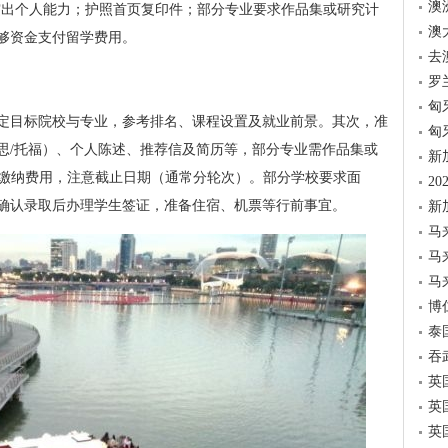
澳
，突出个人能力；护照首页复印件；部分专业要求作品集或研究计
澳
够资金支付留学费用。
去
罗
匈
定目标院校与专业，参考排名、课程设置及就业前景。其次，准
匈
思/托福）、个人陈述、推荐信及简历等，部分专业需作品集或
新
请并缴纳费用，注意截止日期（通常分轮次）。部分学校要求面
2
确认录取后办理学生签证，准备住宿、机票等行前事宜。
新
马
马
马
博
泰
吞
英
英
英