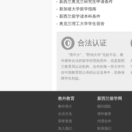
新西兰奥克兰研究生申请条件
新加坡大学留学指南
新西兰留学读本科条件
奥克兰理工大学学生宿舍
合法认证
"黑中介"、"野鸡大学"无处不在，教
外拥有合法的留学经营执照外，也是新西
兰教育局认证机构，合作的每一所大学均
在中国教育部公布的认证名单中，切身保
障学生利益。
教外教育
新西兰留学网
教外简介
顾问团队
企业文化
境外服务
荣誉资质
代理合作
加入我们
联系我们