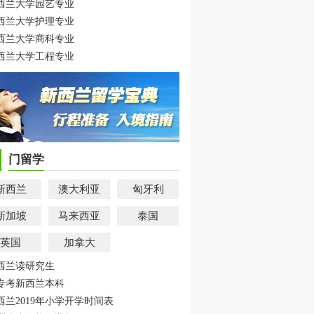
西兰大学园艺专业
西兰大学护理专业
西兰大学商科专业
西兰大学工程专业
门留学
新西兰
澳大利亚
匈牙利
新加坡
马来西亚
泰国
英国
加拿大
西兰读研究生
专考新西兰本科
西兰2019年小学开学时间表