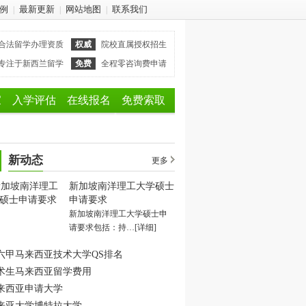
例
最新更新
网站地图
联系我们
|
|
|
合法留学办理资质
权威
院校直属授权招生
专注于新西兰留学
免费
全程零咨询费申请
家
入学评估
在线报名
免费索取
新动态
更多
新加坡南洋理工大学硕士
申请要求
新加坡南洋理工大学硕士申
请要求包括：持…
[详细]
六甲马来西亚技术大学QS排名
术生马来西亚留学费用
来西亚申请大学
来亚大学博特拉大学