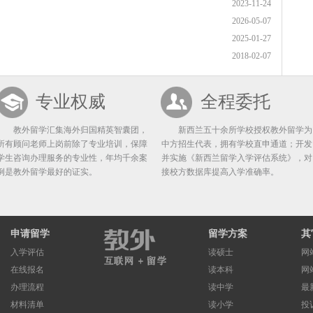
2023-11-24
2026-05-07
2025-01-27
2018-02-07
专业权威
全程委托
教外留学汇集海外归国精英智囊团，
新西兰五十余所学校授权教外留学为
所有顾问老师上岗前除了专业培训，保障
中方招生代表，拥有学校直申通道；开发
学生咨询办理服务的专业性，年均千余案
并实施《新西兰留学入学评估系统》，对
例是教外留学最好的证实。
接校方数据库提高入学准确率。
申请留学
留学方案
其
入学评估
读硕士
网
在线报名
读本科
网
办理流程
读中学
最
材料清单
读小学
投