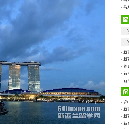
马
留
新
新
奥
新
新
留
坎
新
新
新