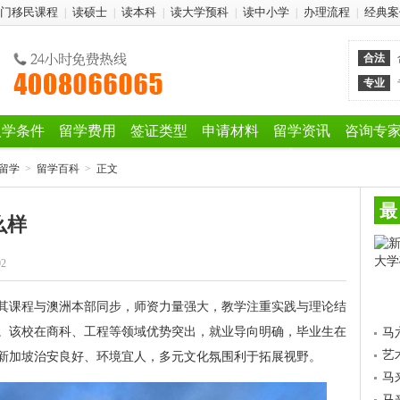
门移民课程
读硕士
读本科
读大学预科
读中小学
办理流程
经典案
|
|
|
|
|
|
合法
专业
入学条件
留学费用
签证类型
申请材料
留学资讯
咨询专
留学
>
留学百科
>
正文
最
么样
02
其课程与澳洲本部同步，师资力量强大，教学注重实践与理论结
。该校在商科、工程等领域优势突出，就业导向明确，毕业生在
马
艺
新加坡治安良好、环境宜人，多元文化氛围利于拓展视野。
马
马