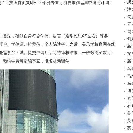
澳
照片；护照首页复印件；部分专业可能要求作品集或研究计划；
澳
去
罗
匈
：首先，确认自身符合学历、语言（通常雅思6.5左右）等要
匈
绩单、学位证、推荐信、个人陈述等。之后，登录学校官网在线
新
能需参加面试。提交申请后，等待审核结果，一般数周至数月。
2
、缴纳学费等后续事宜，准备赴新留学
新
马
马
马
博
泰
吞
英
英
英