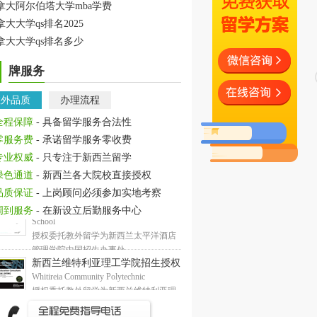
拿大阿尔伯塔大学mba学费
拿大大学qs排名2025
拿大大学qs排名多少
牌服务
教外品质
办理流程
全程保障
- 具备留学服务合法性
零服务费
- 承诺留学服务零收费
专业权威
- 只专注于新西兰留学
绿色通道
- 新西兰各大院校直接授权
品质保证
- 上岗顾问必须参加实地考察
周到服务
- 在新设立后勤服务中心