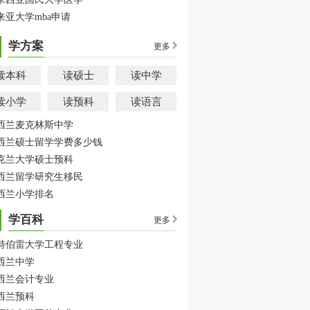
来亚大学mba申请
学方案
更多
读本科
读硕士
读中学
读小学
读预科
读语言
西兰麦克林斯中学
西兰硕士留学学费多少钱
克兰大学硕士预科
西兰留学研究生移民
西兰小学排名
学百科
更多
特伯雷大学工程专业
西兰中学
西兰会计专业
西兰预科