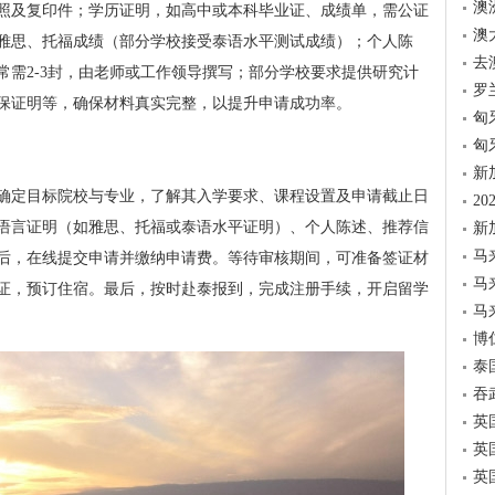
澳
照及复印件；学历证明，如高中或本科毕业证、成绩单，需公证
澳
雅思、托福成绩（部分学校接受泰语水平测试成绩）；个人陈
去
常需2-3封，由老师或工作领导撰写；部分学校要求提供研究计
罗
保证明等，确保材料真实完整，以提升申请成功率。
匈
匈
新
确定目标院校与专业，了解其入学要求、课程设置及申请截止日
2
语言证明（如雅思、托福或泰语水平证明）、个人陈述、推荐信
新
马
后，在线提交申请并缴纳申请费。等待审核期间，可准备签证材
马
证，预订住宿。最后，按时赴泰报到，完成注册手续，开启留学
马
博
泰
吞
英
英
英