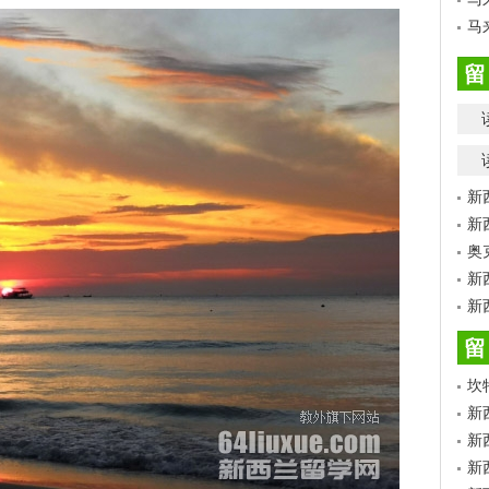
马
留
新
新
奥
新
新
留
坎
新
新
新