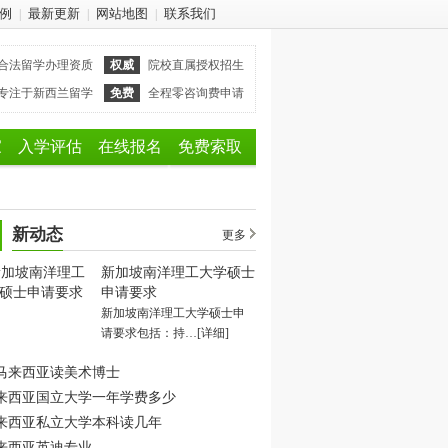
例
最新更新
网站地图
联系我们
|
|
|
合法留学办理资质
权威
院校直属授权招生
专注于新西兰留学
免费
全程零咨询费申请
家
入学评估
在线报名
免费索取
新动态
更多
新加坡南洋理工大学硕士
申请要求
新加坡南洋理工大学硕士申
请要求包括：持…
[详细]
马来西亚读美术博士
来西亚国立大学一年学费多少
来西亚私立大学本科读几年
来西亚英迪专业