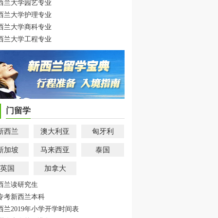
西兰大学园艺专业
西兰大学护理专业
西兰大学商科专业
西兰大学工程专业
门留学
新西兰
澳大利亚
匈牙利
新加坡
马来西亚
泰国
英国
加拿大
西兰读研究生
专考新西兰本科
西兰2019年小学开学时间表