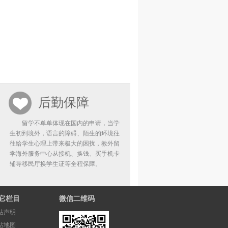
后勤保障
留学不单单体现在国内的申请，当学
生初到境外，语言的障碍、陌生的环境往
往给学生心理上带来极大的困扰，教外留
学海外服务中心从接机、换钱、买手机卡
辅导移民厅换学生证等全程保障。
它栏目
微信二维码
站声明
站地图