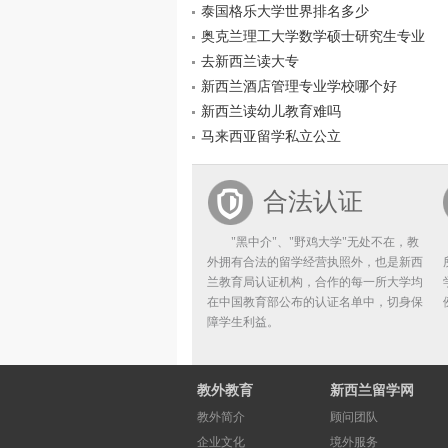
泰国格乐大学世界排名多少
奥克兰理工大学数学硕士研究生专业
去新西兰读大专
新西兰酒店管理专业学校哪个好
新西兰读幼儿教育难吗
马来西亚留学私立公立
合法认证
"黑中介"、"野鸡大学"无处不在，教
外拥有合法的留学经营执照外，也是新西
兰教育局认证机构，合作的每一所大学均
在中国教育部公布的认证名单中，切身保
障学生利益。
教外教育
新西兰留学网
教外简介
顾问团队
企业文化
境外服务