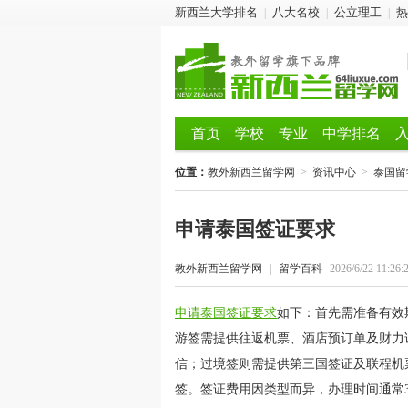
新西兰大学排名
八大名校
公立理工
热
|
|
|
首页
学校
专业
中学排名
位置：
教外新西兰留学网
>
资讯中心
>
泰国留
申请泰国签证要求
教外新西兰留学网
|
留学百科
2026/6/22 11:26:
申请泰国签证要求
如下：首先需准备有效
游签需提供往返机票、酒店预订单及财力
信；过境签则需提供第三国签证及联程机
签。签证费用因类型而异，办理时间通常3