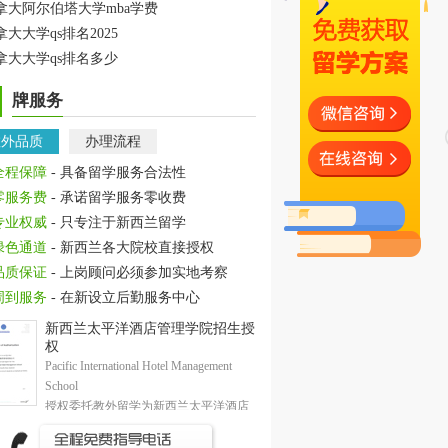
拿大阿尔伯塔大学mba学费
拿大大学qs排名2025
拿大大学qs排名多少
牌服务
教外品质
办理流程
全程保障
- 具备留学服务合法性
零服务费
- 承诺留学服务零收费
专业权威
- 只专注于新西兰留学
绿色通道
- 新西兰各大院校直接授权
品质保证
- 上岗顾问必须参加实地考察
周到服务
- 在新设立后勤服务中心