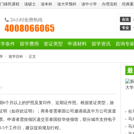
门移民课程
读硕士
读本科
读大学预科
读中小学
办理流程
经典案
|
|
|
|
|
|
合法
专业
入学条件
留学费用
签证类型
申请材料
留学资讯
咨询专
学
>
留学百科
>
正文
最
27
期6个月以上的护照及复印件、近期证件照。根据签证类型，旅
证明（如存款证明）；商务签需泰国公司邀请函及中方公司派遣
在
马
票。申请者需按领区递交至泰国驻华使领馆，部分城市支持电子
马
-5个工作日，建议提前规划行程。
马