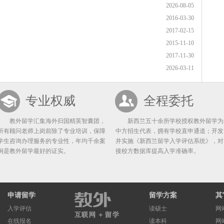
2026-08-05
2016-03-30
2017-02-15
2015-11-10
2017-11-30
2026-03-11
专业权威
全程委托
教外留学汇集海外归国精英智囊团，
新西兰五十余所学校授权教外留学为
所有顾问老师上岗前除了专业培训，保障
中方招生代表，拥有学校直申通道；开发
学生咨询办理服务的专业性，年均千余案
并实施《新西兰留学入学评估系统》，对
例是教外留学最好的证实。
接校方数据库提高入学准确率。
申请留学
留学方案
其
入学评估
读硕士
网
在线报名
读本科
网