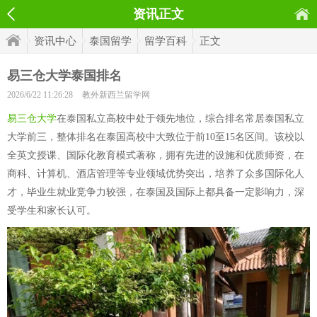
资讯正文
资讯中心
泰国留学
留学百科
正文
易三仓大学泰国排名
2026/6/22 11:26:28
教外新西兰留学网
易三仓大学
在泰国私立高校中处于领先地位，综合排名常居泰国私立
大学前三，整体排名在泰国高校中大致位于前10至15名区间。该校以
全英文授课、国际化教育模式著称，拥有先进的设施和优质师资，在
商科、计算机、酒店管理等专业领域优势突出，培养了众多国际化人
才，毕业生就业竞争力较强，在泰国及国际上都具备一定影响力，深
受学生和家长认可。