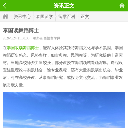
资讯正文
资讯中心
泰国留学
留学百科
正文
泰国读舞蹈博士
2026/6/24 11:58:33
教外新西兰留学网
在
泰国攻读舞蹈博士
，能深入体验其独特舞蹈文化与学术氛围。泰国
舞蹈历史悠久、风格多样，如古典舞、民间舞等，为研究提供丰富素
材。当地高校师资力量较强，部分教授在舞蹈领域造诣深厚。课程设
置注重理论与实践结合，除专业课程，还有大量实践演出机会。毕业
后，可在高校任教、从事舞蹈研究，或投身文化交流，为舞蹈事业发
展贡献力量。