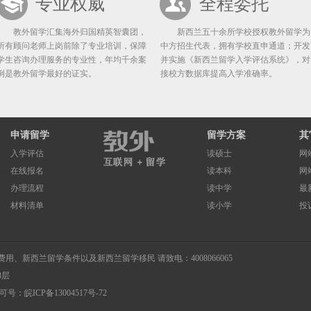
专业权威
全程委托
教外留学汇集海外归国精英智囊团，
新西兰五十余所学校授权教外留学为
所有顾问老师上岗前除了专业培训，保障
中方招生代表，拥有学校直申通道；开发
学生咨询办理服务的专业性，年均千余案
并实施《新西兰留学入学评估系统》，对
例是教外留学最好的证实。
接校方数据库提高入学准确率。
申请留学
留学方案
其
入学评估
读硕士
网
在线报名
读本科
网
办理流程
读中学
最
材料清单
读小学
投
费用
、
新西兰留学条件
以及
新西兰留学移民
请致电：4008066065
3层
许可号：
皖ICP备13004517号-72