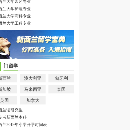
西兰大学园艺专业
西兰大学护理专业
西兰大学商科专业
西兰大学工程专业
门留学
新西兰
澳大利亚
匈牙利
新加坡
马来西亚
泰国
英国
加拿大
西兰读研究生
专考新西兰本科
西兰2019年小学开学时间表