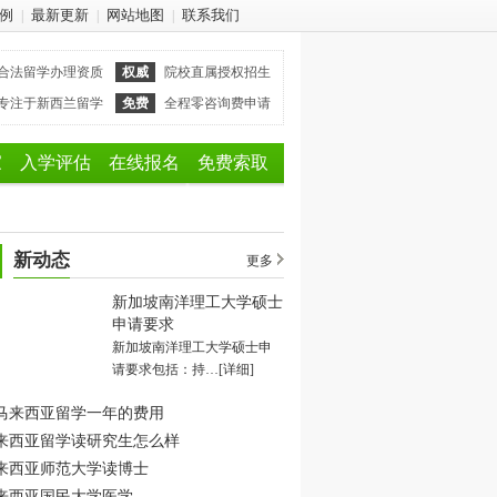
例
最新更新
网站地图
联系我们
|
|
|
合法留学办理资质
权威
院校直属授权招生
专注于新西兰留学
免费
全程零咨询费申请
家
入学评估
在线报名
免费索取
新动态
更多
新加坡南洋理工大学硕士
申请要求
新加坡南洋理工大学硕士申
请要求包括：持…
[详细]
马来西亚留学一年的费用
来西亚留学读研究生怎么样
来西亚师范大学读博士
来西亚国民大学医学