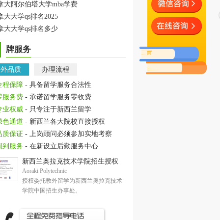
拿大阿尔伯塔大学mba学费
拿大大学qs排名2025
拿大大学qs排名多少
牌服务
教外品质
办理流程
全程保障
- 具备留学服务合法性
零服务费
- 承诺留学服务零收费
专业权威
- 只专注于新西兰留学
绿色通道
- 新西兰各大院校直接授权
品质保证
- 上岗顾问必须参加实地考察
周到服务
- 在新设立后勤服务中心