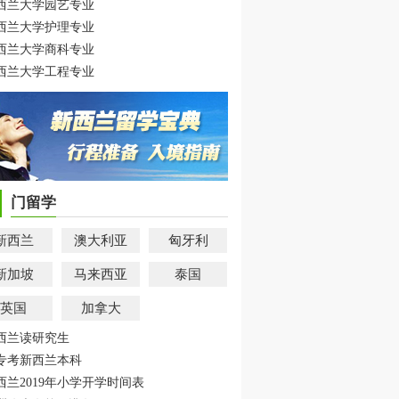
西兰大学园艺专业
西兰大学护理专业
西兰大学商科专业
西兰大学工程专业
门留学
新西兰
澳大利亚
匈牙利
新加坡
马来西亚
泰国
英国
加拿大
西兰读研究生
专考新西兰本科
西兰2019年小学开学时间表