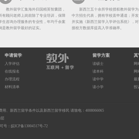
教外留学汇集海外归国精英智囊团，
新西兰五十余所学校授权教外留学为
所有顾问老师上岗前除了专业培训，保障
中方招生代表，拥有学校直申通道；开发
学生咨询办理服务的专业性，年均千余案
并实施《新西兰留学入学评估系统》，对
例是教外留学最好的证实。
接校方数据库提高入学准确率。
申请留学
留学方案
其
入学评估
读硕士
网
在线报名
读本科
网
办理流程
读中学
最
材料清单
读小学
投
费用
、
新西兰留学条件
以及
新西兰留学移民
请致电：4008066065
3层
许可号：
皖ICP备13004517号-72