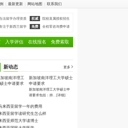
例
最新更新
网站地图
联系我们
|
|
|
合法留学办理资质
权威
院校直属授权招生
专注于新西兰留学
免费
全程零咨询费申请
家
入学评估
在线报名
免费索取
新动态
更多
新加坡南洋理工大学硕士
申请要求
新加坡南洋理工大学硕士申
请要求包括：持…
[详细]
马来西亚留学一年的费用
来西亚留学读研究生怎么样
来西亚师范大学读博士
来西亚国民大学医学