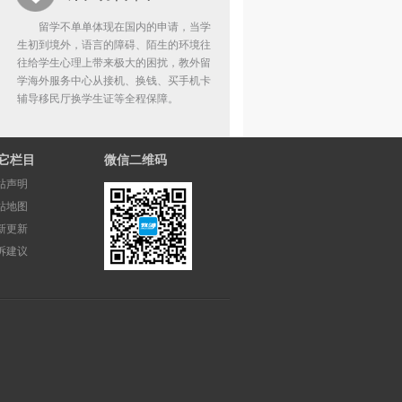
留学不单单体现在国内的申请，当学
生初到境外，语言的障碍、陌生的环境往
往给学生心理上带来极大的困扰，教外留
学海外服务中心从接机、换钱、买手机卡
辅导移民厅换学生证等全程保障。
它栏目
微信二维码
站声明
站地图
新更新
诉建议