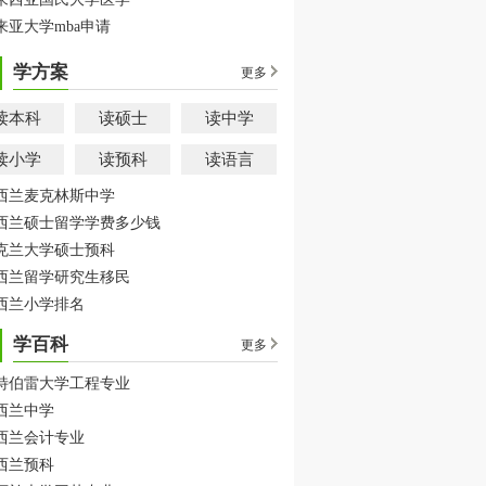
来亚大学mba申请
学方案
更多
读本科
读硕士
读中学
读小学
读预科
读语言
西兰麦克林斯中学
西兰硕士留学学费多少钱
克兰大学硕士预科
西兰留学研究生移民
西兰小学排名
学百科
更多
特伯雷大学工程专业
西兰中学
西兰会计专业
西兰预科