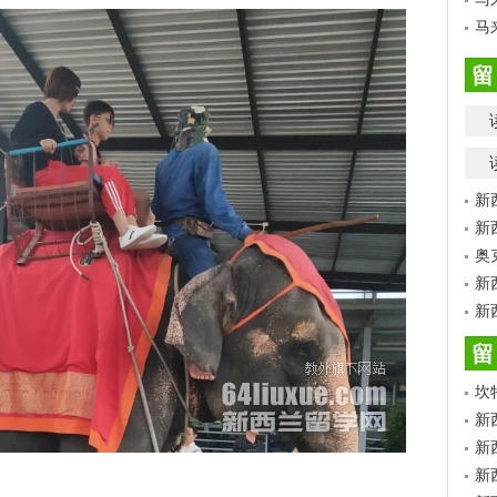
马
留
新
新
奥
新
新
留
坎
新
新
新