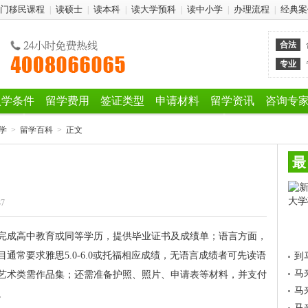
门移民课程
读硕士
读本科
读大学预科
读中小学
办理流程
经典案
|
|
|
|
|
|
合法
专业
入学条件
留学费用
签证类型
申请材料
留学资讯
咨询专
学
>
留学百科
>
正文
最
37
完成高中教育或同等学历，提供毕业证书及成绩单；语言方面，
通常要求雅思5.0-6.0或托福相应成绩，无语言成绩者可先读语
到
马
艺术类需作品集；还需准备护照、照片、申请表等材料，并支付
马
。
马