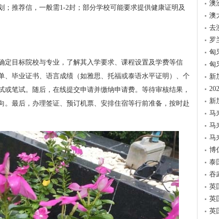
澳
划；推荐信，一般需1-2封；部分学校可能要求提供健康证明及
澳
去
罗
匈
确定目标院校与专业，了解其入学要求、课程设置及学费等信
匈
单、毕业证书、语言成绩（如雅思、托福或泰语水平证明）、个
新
2
试或笔试。随后，在线提交申请并缴纳申请费。等待审核结果，
新
向。最后，办理签证、预订机票、安排住宿等行前准备，按时赴
马
马
马
博
泰
吞
英
英
英