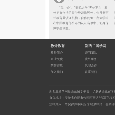
"黑中介"、"野鸡大学"无处不在，教
外拥有合法的留学经营执照外，也是新西
兰教育局认证机构，合作的每一所大学均
在中国教育部公布的认证名单中，切身保
障学生利益。
教外教育
新西兰留学网
教外简介
顾问团队
企业文化
境外服务
荣誉资质
代理合作
加入我们
联系我们
新西兰留学网
新西兰留学
平台，了解
新西兰留学
办公地址：安徽省合肥市包河区万达7号写字楼2
法律顾问：华皖律师事务所 宋晓梦律师 备案