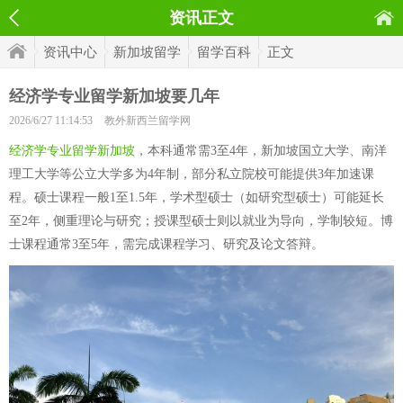
资讯正文
资讯中心
新加坡留学
留学百科
正文
经济学专业留学新加坡要几年
2026/6/27 11:14:53
教外新西兰留学网
经济学专业留学新加坡
，本科通常需3至4年，新加坡国立大学、南洋
理工大学等公立大学多为4年制，部分私立院校可能提供3年加速课
程。硕士课程一般1至1.5年，学术型硕士（如研究型硕士）可能延长
至2年，侧重理论与研究；授课型硕士则以就业为导向，学制较短。博
士课程通常3至5年，需完成课程学习、研究及论文答辩。