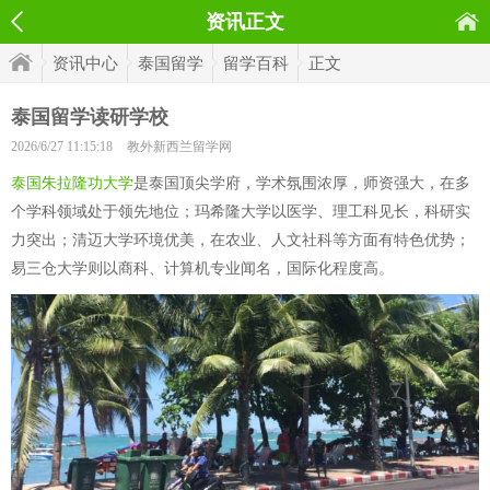
资讯正文
资讯中心
泰国留学
留学百科
正文
泰国留学读研学校
2026/6/27 11:15:18
教外新西兰留学网
泰国朱拉隆功大学
是泰国顶尖学府，学术氛围浓厚，师资强大，在多
个学科领域处于领先地位；玛希隆大学以医学、理工科见长，科研实
力突出；清迈大学环境优美，在农业、人文社科等方面有特色优势；
易三仓大学则以商科、计算机专业闻名，国际化程度高。