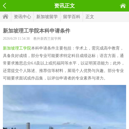
资讯正文
资讯中心
新加坡留学
留学百科
正文
新加坡理工学院本科申请条件
2026/6/29 11:54:38
教外新西兰留学网
新加坡理工学院
本科申请条件主要包括：学术上，需完成高中教育，
具备良好成绩，部分专业可能要求特定科目成绩达标；语言方面，通
常要求雅思总分6.0及以上或托福同等水平，以证明英语能力；此外，
还需提交个人陈述、推荐信等材料，展现个人优势与兴趣。部分专业
可能要求面试或作品集，以评估申请者的专业素养与潜力。