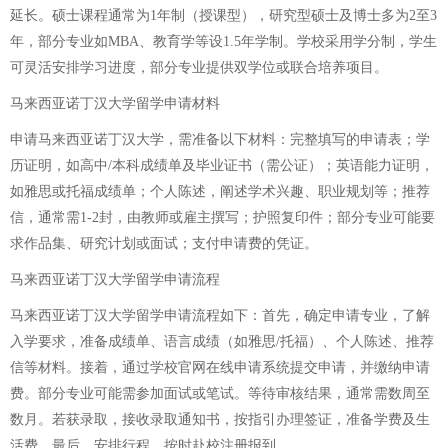
延长。硕士课程通常为1年制（授课型），研究型硕士及博士多为2至3
年，部分专业如MBA、教育学等设1.5年学制。学校采用学分制，学生
可灵活安排学习进度，部分专业提供双学位或联合培养项目。
马来西亚诺丁汉大学留学申请材料
申请马来西亚诺丁汉大学，需准备以下材料：完整填写的申请表；学
历证明，如高中/本科成绩单及毕业证书（需公证）；英语能力证明，
如雅思或托福成绩单；个人陈述，阐述学术兴趣、职业规划等；推荐
信，通常需1-2封，由教师或雇主撰写；护照复印件；部分专业可能要
求作品集、研究计划或面试；支付申请费的凭证。
马来西亚诺丁汉大学留学申请流程
马来西亚诺丁汉大学留学申请流程如下：首先，确定申请专业，了解
入学要求，准备成绩单、语言成绩（如雅思/托福）、个人陈述、推荐
信等材料。接着，通过学校官网在线申请系统提交申请，并缴纳申请
费。部分专业可能需参加面试或笔试。等待审核结果，通常需数周至
数月。若获录取，接收录取通知书，按指引办理签证，准备学费及生
活费。最后，安排行程，按时赴校注册报到。