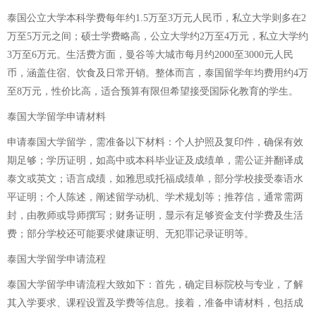
泰国公立大学本科学费每年约1.5万至3万元人民币，私立大学则多在2
万至5万元之间；硕士学费略高，公立大学约2万至4万元，私立大学约
3万至6万元。生活费方面，曼谷等大城市每月约2000至3000元人民
币，涵盖住宿、饮食及日常开销。整体而言，泰国留学年均费用约4万
至8万元，性价比高，适合预算有限但希望接受国际化教育的学生。
泰国大学留学申请材料
申请泰国大学留学，需准备以下材料：个人护照及复印件，确保有效
期足够；学历证明，如高中或本科毕业证及成绩单，需公证并翻译成
泰文或英文；语言成绩，如雅思或托福成绩单，部分学校接受泰语水
平证明；个人陈述，阐述留学动机、学术规划等；推荐信，通常需两
封，由教师或导师撰写；财务证明，显示有足够资金支付学费及生活
费；部分学校还可能要求健康证明、无犯罪记录证明等。
泰国大学留学申请流程
泰国大学留学申请流程大致如下：首先，确定目标院校与专业，了解
其入学要求、课程设置及学费等信息。接着，准备申请材料，包括成