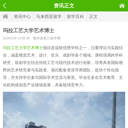
资讯正文
资讯中心
马来西亚留学
留学百科
正文
玛拉工艺大学艺术博士
2026/6/30 14:08:38
教外新西兰留学网
玛拉工艺大学艺术博士
项目是该校优势学科之一，注重理论与实践结
合，涵盖视觉艺术、设计、音乐、戏剧等多个领域。课程强调跨学科
研究，鼓励学生结合传统工艺与现代技术进行创新，培养具有国际视
野的艺术研究者与实践者。项目配备资深导师团队，提供个性化指
导，并支持学生参与国际学术交流与展览。毕业生多在艺术教育、文
化机构或创意产业领域发展，具备较强竞争力。